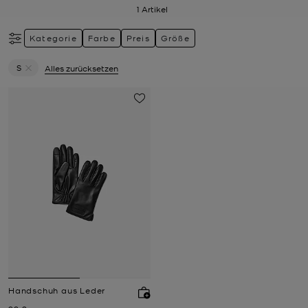
1
Artikel
Kategorie
Farbe
Preis
Größe
S
Alles zurücksetzen
Filter Derzeit gefiltert nach Größe: S entfernen
Handschuh aus Leder