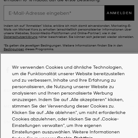
ANMELDEN
Indem ich auf "Anmelden" klicke, erkläre ich mich damit einverstanden, Marketing-E-
Mails von Michael Kors zu erhalten (einschließlich personalisierter Informationen über
unsere Websites, Social-Media-Plattformen und Online-Partner), wie in der
Datenschutzerklärung
näher beschrieben. Sie können sich jederzeit wieder abmelden.
*Es gelten die jeweiligen Bedingungen. Weitere Informationen finden Sie in den
Bedingungen
dieses Programms.
Wir verwenden Cookies und ähnliche Technologien,
um die Funktionalität unserer Website bereitzustellen
und zu verbessern, Inhalte und Ihre Erfahrung zu
personalisieren, die Nutzung unserer Website zu
KUNDENDIENST
analysieren und Ihnen personalisierte Werbung
anzuzeigen. Indem Sie auf „Alle akzeptieren“ klicken,
stimmen Sie der Verwendung dieser Cookies zu.
MEIN KONTO
Klicken Sie auf „Alle ablehnen“, um nicht erforderliche
Cookies abzulehnen, oder klicken Sie auf „Cookie-
UNTERNEHMEN
Einstellungen verwalten“, um Ihre eigenen
Einstellungen auszuwählen. Weitere Informationen