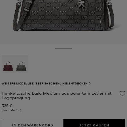
Toggle Drawer
ausgewählt
WEITERE MODELLE DIESER TASCHENLINIE ENTDECKEN
Henkeltasche Laila Medium aus poliertem Leder mit
Logoprägung
325 €
Jetzt
(Inkl. MwSt.)
IN DEN WARENKORB
JETZT KAUFEN