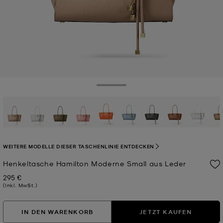
Toggle Drawer
ausgewählt
WEITERE MODELLE DIESER TASCHENLINIE ENTDECKEN
Henkeltasche Hamilton Moderne Small aus Leder
295 €
Jetzt
(Inkl. MwSt.)
IN DEN WARENKORB
JETZT KAUFEN