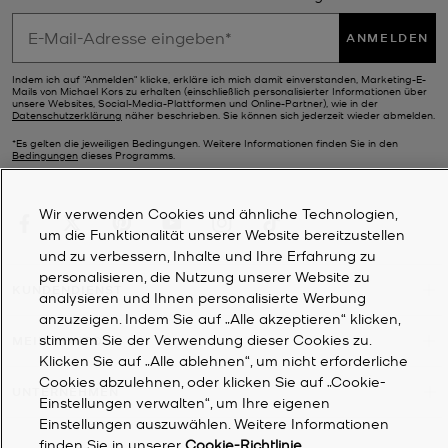
ANMELDEN
Indem ich auf "Anmelden" klicke, erkläre ich mich damit einverstanden, Marketing-E-
Mails von Michael Kors zu erhalten (einschließlich personalisierter Informationen über
unsere Websites, Social-Media-Plattformen und Online-Partner), wie in der
Datenschutzerklärung
näher beschrieben. Sie können sich jederzeit wieder abmelden.
*Es gelten die jeweiligen Bedingungen. Weitere Informationen finden Sie in den
Bedingungen
dieses Programms.
Wir verwenden Cookies und ähnliche Technologien,
um die Funktionalität unserer Website bereitzustellen
und zu verbessern, Inhalte und Ihre Erfahrung zu
personalisieren, die Nutzung unserer Website zu
KUNDENDIENST
analysieren und Ihnen personalisierte Werbung
anzuzeigen. Indem Sie auf „Alle akzeptieren“ klicken,
stimmen Sie der Verwendung dieser Cookies zu.
MEIN KONTO
Klicken Sie auf „Alle ablehnen“, um nicht erforderliche
Cookies abzulehnen, oder klicken Sie auf „Cookie-
UNTERNEHMEN
Einstellungen verwalten“, um Ihre eigenen
Einstellungen auszuwählen. Weitere Informationen
finden Sie in unserer
Cookie-Richtlinie
.