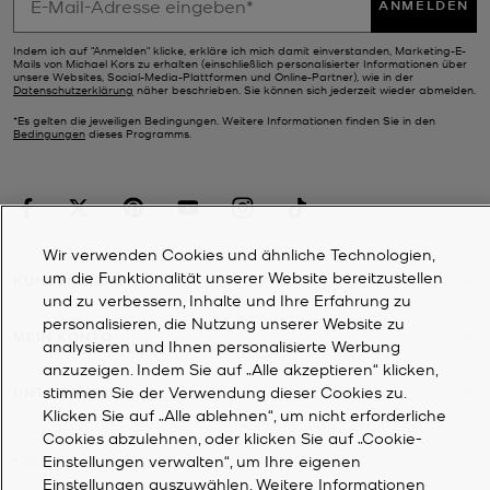
ANMELDEN
Indem ich auf "Anmelden" klicke, erkläre ich mich damit einverstanden, Marketing-E-
Mails von Michael Kors zu erhalten (einschließlich personalisierter Informationen über
unsere Websites, Social-Media-Plattformen und Online-Partner), wie in der
Datenschutzerklärung
näher beschrieben. Sie können sich jederzeit wieder abmelden.
*Es gelten die jeweiligen Bedingungen. Weitere Informationen finden Sie in den
Bedingungen
dieses Programms.
Wir verwenden Cookies und ähnliche Technologien,
um die Funktionalität unserer Website bereitzustellen
KUNDENDIENST
und zu verbessern, Inhalte und Ihre Erfahrung zu
personalisieren, die Nutzung unserer Website zu
MEIN KONTO
analysieren und Ihnen personalisierte Werbung
anzuzeigen. Indem Sie auf „Alle akzeptieren“ klicken,
stimmen Sie der Verwendung dieser Cookies zu.
UNTERNEHMEN
Klicken Sie auf „Alle ablehnen“, um nicht erforderliche
Cookies abzulehnen, oder klicken Sie auf „Cookie-
Einstellungen verwalten“, um Ihre eigenen
©
2026
Michael Kors
Einstellungen auszuwählen. Weitere Informationen