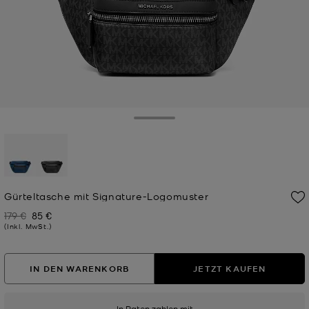
Toggle Drawer
ausgewählt
Gürteltasche mit Signature-Logomuster
179 €
85 €
Zuvor
Jetzt
(Inkl. MwSt.)
IN DEN WARENKORB
JETZT KAUFEN
In Raten zahlen mit