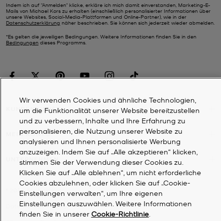
Indem ich auf "Anmelden" klicke, erkläre ich mich damit einverstanden, Marketing-E-
Mails von Michael Kors zu erhalten (einschließlich personalisierter Informationen über
unsere Websites, Social-Media-Plattformen und Online-Partner), wie in der
Datenschutzerklärung
näher beschrieben. Sie können sich jederzeit wieder abmelden.
*Es gelten die jeweiligen Bedingungen. Weitere Informationen finden Sie in den
Bedingungen
dieses Programms.
Wir verwenden Cookies und ähnliche Technologien,
KUNDENDIENST
um die Funktionalität unserer Website bereitzustellen
und zu verbessern, Inhalte und Ihre Erfahrung zu
personalisieren, die Nutzung unserer Website zu
MEIN KONTO
analysieren und Ihnen personalisierte Werbung
anzuzeigen. Indem Sie auf „Alle akzeptieren“ klicken,
UNTERNEHMEN
stimmen Sie der Verwendung dieser Cookies zu.
Klicken Sie auf „Alle ablehnen“, um nicht erforderliche
Cookies abzulehnen, oder klicken Sie auf „Cookie-
©
2026
Michael Kors
Einstellungen verwalten“, um Ihre eigenen
Einstellungen auszuwählen. Weitere Informationen
Datenschutzrichtlinie
finden Sie in unserer
Cookie-Richtlinie
.