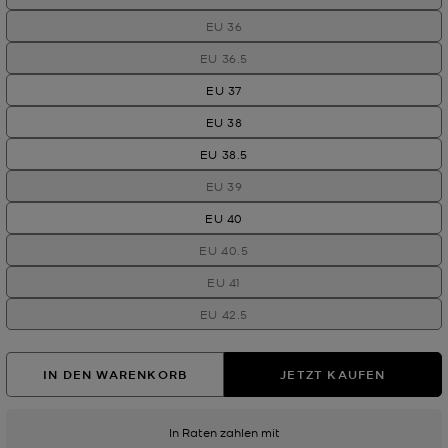
EU 36
EU 36.5
EU 37
EU 38
EU 38.5
EU 39
EU 40
EU 40.5
EU 41
EU 42.5
IN DEN WARENKORB
JETZT KAUFEN
In Raten zahlen mit