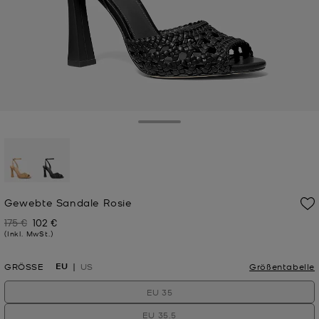
Toggle Drawer
ausgewählt
Gewebte Sandale Rosie
175 €
102 €
Zuvor
Jetzt
(Inkl. MwSt.)
EU
GRÖSSE
US
Größentabelle
EU 35
EU 35.5