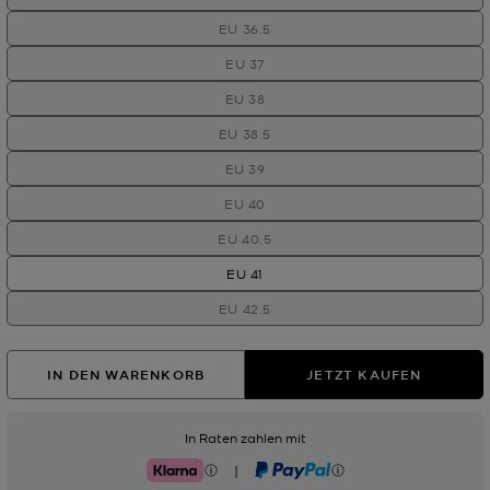
EU 36.5
EU 37
EU 38
EU 38.5
EU 39
EU 40
EU 40.5
EU 41
EU 42.5
IN DEN WARENKORB
JETZT KAUFEN
In Raten zahlen mit
|
Klarna
PayPal