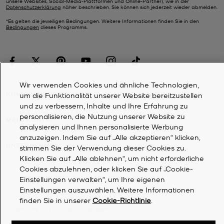
unsere Websites, Social-Media-Plattformen und Online-Partner), wie in der
Datenschutzerklärung
näher beschrieben. Sie können sich jederzeit wieder abmelden.
*Es gelten die jeweiligen Bedingungen. Weitere Informationen finden Sie in den
Bedingungen
dieses Programms.
Wir verwenden Cookies und ähnliche Technologien,
KUNDENDIENST
um die Funktionalität unserer Website bereitzustellen
und zu verbessern, Inhalte und Ihre Erfahrung zu
personalisieren, die Nutzung unserer Website zu
MEIN KONTO
analysieren und Ihnen personalisierte Werbung
anzuzeigen. Indem Sie auf „Alle akzeptieren“ klicken,
UNTERNEHMEN
stimmen Sie der Verwendung dieser Cookies zu.
Klicken Sie auf „Alle ablehnen“, um nicht erforderliche
Cookies abzulehnen, oder klicken Sie auf „Cookie-
©
2026
Michael Kors
Einstellungen verwalten“, um Ihre eigenen
Einstellungen auszuwählen. Weitere Informationen
Datenschutzrichtlinie
finden Sie in unserer
Cookie-Richtlinie
.
Allgemeine Geschäftsbedingungen