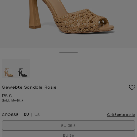
Toggle Drawer
ausgewählt
Gewebte Sandale Rosie
175 €
Jetzt
(Inkl. MwSt.)
EU
GRÖSSE
US
Größentabelle
EU 35.5
EU 36