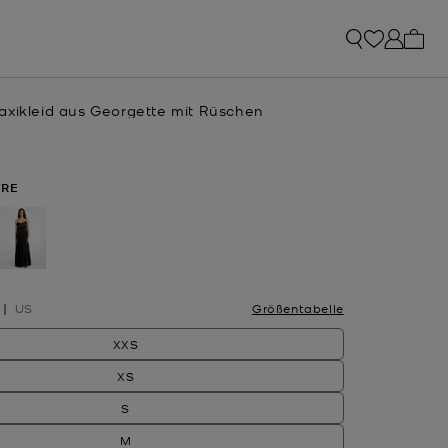
0 Art
axikleid aus Georgette mit Rüschen
ERE
sgewählt
US
Größentabelle
XXS
XS
S
M