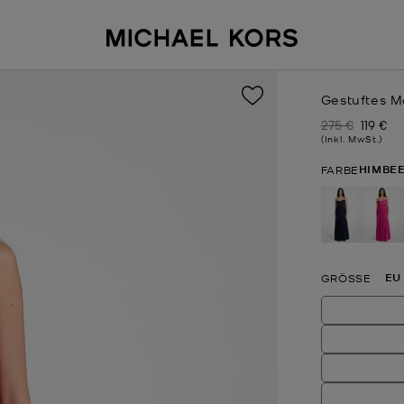
Gestuftes M
275 €
119 €
Zuvor
Jetzt
(Inkl. MwSt.)
HIMBE
FARBE
au
EU
GRÖSSE