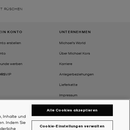
IT RÜSCHEN
EIN KONTO
UNTERNEHMEN
nto erstellen
Michael's World
nto
Über Michael Kors
eunde werben
Karriere
ORS
VIP
Anlegerbeziehungen
Lieferkette
Impressum
Wirkung
Alle Cookies akzeptieren
, Inhalte und
en. Indem Sie
Cookie-Einstellungen verwalten
rderliche