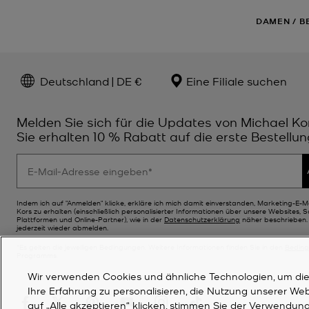
DAMEN
/
B
Deutschland | DE €
Eine Filiale suchen
Melden Sie sich für die Updates von Michael Ko
Sie erhalten 10 % Rabatt auf die erste Bestellun
Indem ich auf "Anmelden" klicke, erkläre ich mich damit einverstanden, Marketing-E-M
Kors zu erhalten (einschließlich personalisierter Informationen über unsere Websites, 
Plattformen und Online-Partner), wie in der
Datenschutzerklärung
näher beschrieben. 
jederzeit wieder abmelden.
*Es gelten die jeweiligen Bedingungen. Weitere Informationen finden Sie in den
Bedin
Programms.
Wir verwenden Cookies und ähnliche Technologien, um die F
Ihre Erfahrung zu personalisieren, die Nutzung unserer We
auf „Alle akzeptieren“ klicken, stimmen Sie der Verwendung 