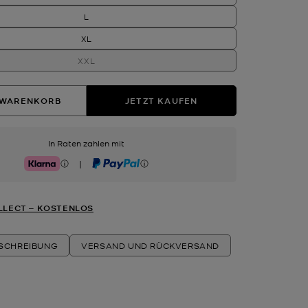
L
XL
XXL
 WARENKORB
JETZT KAUFEN
In Raten zahlen mit
|
Klarna
PayPal
LLECT ‒ KOSTENLOS
ESCHREIBUNG
VERSAND UND RÜCKVERSAND