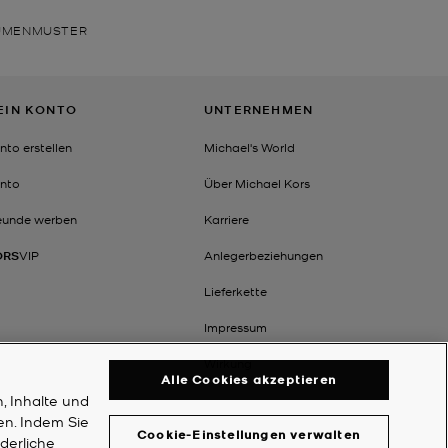
LUMENMUSTER
EIN KONTO
UNTERNEHMEN
nto erstellen
Michael's World
nto
Über Michael Kors
eunde werben
Karriere
ORS
VIP
Anlegerbeziehungen
Lieferkette
Impressum
Wirkung
Alle Cookies akzeptieren
, Inhalte und
en. Indem Sie
Cookie-Einstellungen verwalten
rderliche