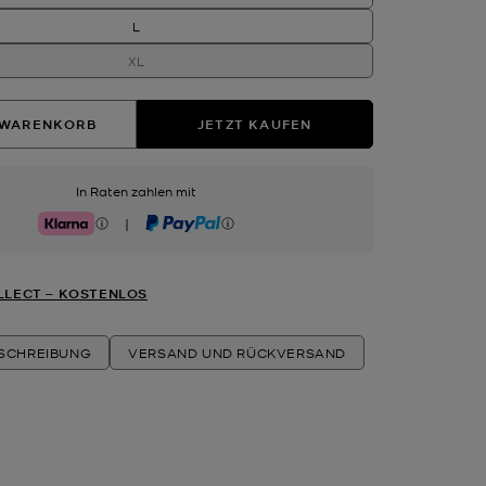
L
XL
 WARENKORB
JETZT KAUFEN
In Raten zahlen mit
|
Klarna
PayPal
LLECT ‒ KOSTENLOS
ESCHREIBUNG
VERSAND UND RÜCKVERSAND