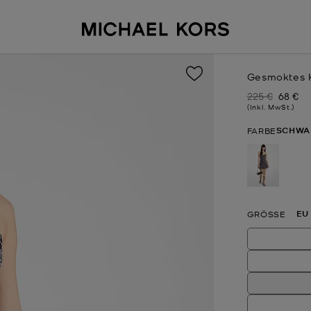
Gesmoktes K
225 €
68 €
Zuvor
Jetzt
(Inkl. MwSt.)
SCHWA
FARBE
ausgewä
EU
GRÖSSE