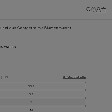
0 Art
leid aus Georgette mit Blumenmuster
RZ/WEISS
hlt
US
Größentabelle
XXS
XS
S
M