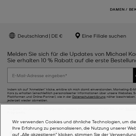
DAMEN
/
BE
Deutschland | DE €
Eine Filiale suchen
Melden Sie sich für die Updates von Michael Ko
Sie erhalten 10 % Rabatt auf die erste Bestellun
Indem ich auf "Anmelden" klicke, erkläre ich mich damit einverstanden, Marketing-E-M
Kors zu erhalten (einschließlich personalisierter Informationen über unsere Websites, 
Plattformen und Online-Partner), wie in der
Datenschutzerklärung
näher beschrieben. 
jederzeit wieder abmelden.
*Es gelten die jeweiligen Bedingungen. Weitere Informationen finden Sie in den
Bedin
Programms.
Wir verwenden Cookies und ähnliche Technologien, um die F
Ihre Erfahrung zu personalisieren, die Nutzung unserer We
auf „Alle akzeptieren“ klicken, stimmen Sie der Verwendung 