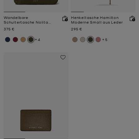
Wandelbare
Henkeltasche Hamilton
Schultertasche Nolita
Moderne Small aus Leder
Medium aus Nubuk
Jetzt
Jetzt
375 €
295 €
+4
+5