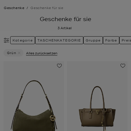
Geschenke
/
Geschenke für sie
Geschenke für sie
3
Artikel
Kategorie
TASCHENKATEGORIE
Gruppe
Farbe
Prei
Grün
Alles zurücksetzen
Filter Derzeit Gefiltert Nach Farbe: Grün Entfernen