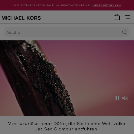
15 % EXTRARABATT IM SALE | AUSGEWÄHLTE ARTIKEL |
JETZT ENTDECKEN
0 Artike
Suche
Anhalt
Stu
Vier luxuriöse neue Düfte, die Sie in eine Welt voller
Jet-Set-Glamour entführen.