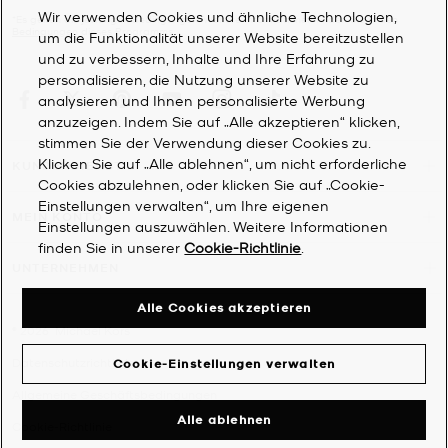
Wir verwenden Cookies und ähnliche Technologien,
*Es gelten die jeweiligen Bedingungen. Weitere Informationen finden Sie in den
Bedingungen
dieses Programms.
um die Funktionalität unserer Website bereitzustellen
und zu verbessern, Inhalte und Ihre Erfahrung zu
personalisieren, die Nutzung unserer Website zu
analysieren und Ihnen personalisierte Werbung
anzuzeigen. Indem Sie auf „Alle akzeptieren“ klicken,
stimmen Sie der Verwendung dieser Cookies zu.
Klicken Sie auf „Alle ablehnen“, um nicht erforderliche
KUNDENDIENST
Cookies abzulehnen, oder klicken Sie auf „Cookie-
Einstellungen verwalten“, um Ihre eigenen
MEIN KONTO
Einstellungen auszuwählen. Weitere Informationen
finden Sie in unserer
Cookie-Richtlinie
.
UNTERNEHMEN
Alle Cookies akzeptieren
©
2026
Michael Kors
Datenschutzrichtlinie
Cookie-Einstellungen verwalten
Allgemeine Geschäftsbedingungen
Alle ablehnen
Cookie-Richtlinie