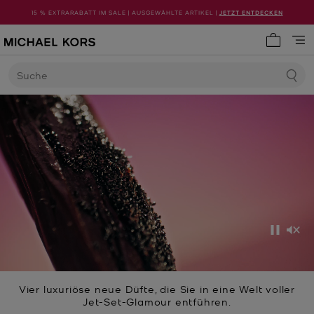
15 % EXTRARABATT IM SALE | AUSGEWÄHLTE ARTIKEL |
JETZT ENTDECKEN
0 Artike
Suche
Anhalt
Stu
Vier luxuriöse neue Düfte, die Sie in eine Welt voller
Jet-Set-Glamour entführen.