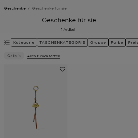
Geschenke
/
Geschenke für sie
Geschenke für sie
1
Artikel
Kategorie
TASCHENKATEGORIE
Gruppe
Farbe
Prei
Gelb
Alles zurücksetzen
Filter Derzeit Gefiltert Nach Farbe: Gelb Entfernen