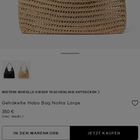
Toggle Drawer
ausgewählt
WEITERE MODELLE DIESER TASCHENLINIE ENTDECKEN
Gehäkelte Hobo Bag Nolita Large
350 €
Jetzt
(Inkl. MwSt.)
IN DEN WARENKORB
JETZT KAUFEN