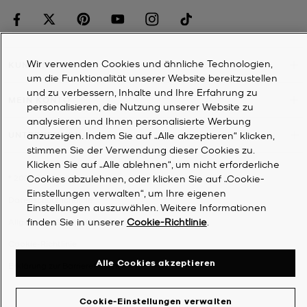
Wir verwenden Cookies und ähnliche Technologien,
KUNDENDIENST
um die Funktionalität unserer Website bereitzustellen
und zu verbessern, Inhalte und Ihre Erfahrung zu
MEIN KONTO
personalisieren, die Nutzung unserer Website zu
analysieren und Ihnen personalisierte Werbung
anzuzeigen. Indem Sie auf „Alle akzeptieren“ klicken,
UNTERNEHMEN
stimmen Sie der Verwendung dieser Cookies zu.
Klicken Sie auf „Alle ablehnen“, um nicht erforderliche
Cookies abzulehnen, oder klicken Sie auf „Cookie-
©
2026
Michael Kors
Einstellungen verwalten“, um Ihre eigenen
Datenschutzrichtlinie
Einstellungen auszuwählen. Weitere Informationen
finden Sie in unserer
Cookie-Richtlinie
.
Allgemeine Geschäftsbedingungen
Cookie-Richtlinie
Alle Cookies akzeptieren
Erklärung zur Barrierefreiheit
Cookie-Einstellungen verwalten