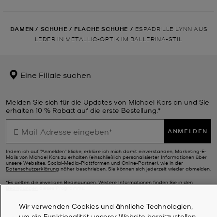
DAMEN
/
SCHUHE
/
FLACHE SCHUHE
/
ESPADRILLE LYNN AUS
LEDER IN METALLIC-OPTIK IM BALLERINA-STIL
Eine Filiale suchen
Melden Sie sich für die Updates von Michael Kors an und Sie
erhalten 10 % Rabatt auf die erste Bestellung.*
ANMELDEN
Indem ich auf "Anmelden" klicke, erkläre ich mich damit einverstanden, Marketing-E-
Mails von Michael Kors zu erhalten (einschließlich personalisierter Informationen über
unsere Websites, Social-Media-Plattformen und Online-Partner), wie in der
Datenschutzerklärung
näher beschrieben. Sie können sich jederzeit wieder abmelden.
*Es gelten die jeweiligen Bedingungen. Weitere Informationen finden Sie in den
Bedingungen
dieses Programms.
Wir verwenden Cookies und ähnliche Technologien,
um die Funktionalität unserer Website bereitzustellen