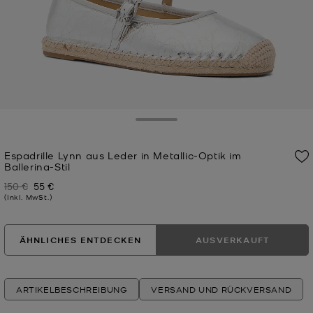
Toggle Drawer
Espadrille Lynn aus Leder in Metallic-Optik im
Ballerina-Stil
150 €
55 €
Zuvor
Jetzt
(Inkl. MwSt.)
ÄHNLICHES ENTDECKEN
AUSVERKAUFT
ARTIKELBESCHREIBUNG
VERSAND UND RÜCKVERSAND