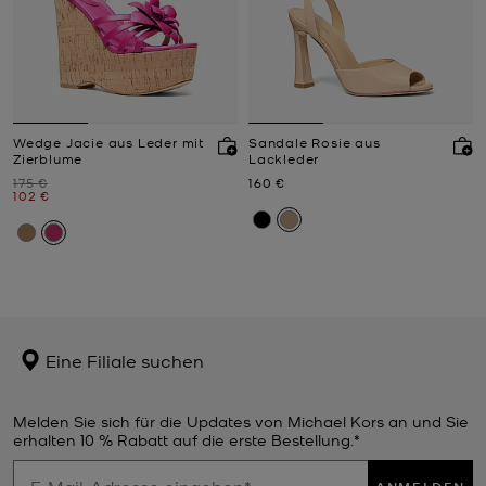
Wedge Jacie aus Leder mit
Sandale Rosie aus
Zierblume
Lackleder
Zuvor
Jetzt
175 €
160 €
Jetzt
102 €
Eine Filiale suchen
Melden Sie sich für die Updates von Michael Kors an und Sie
erhalten 10 % Rabatt auf die erste Bestellung.*