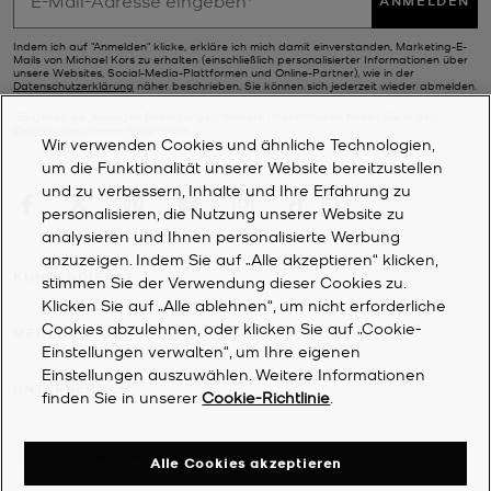
ANMELDEN
Indem ich auf "Anmelden" klicke, erkläre ich mich damit einverstanden, Marketing-E-
Mails von Michael Kors zu erhalten (einschließlich personalisierter Informationen über
unsere Websites, Social-Media-Plattformen und Online-Partner), wie in der
Datenschutzerklärung
näher beschrieben. Sie können sich jederzeit wieder abmelden.
*Es gelten die jeweiligen Bedingungen. Weitere Informationen finden Sie in den
Bedingungen
dieses Programms.
Wir verwenden Cookies und ähnliche Technologien,
um die Funktionalität unserer Website bereitzustellen
und zu verbessern, Inhalte und Ihre Erfahrung zu
personalisieren, die Nutzung unserer Website zu
analysieren und Ihnen personalisierte Werbung
anzuzeigen. Indem Sie auf „Alle akzeptieren“ klicken,
KUNDENDIENST
stimmen Sie der Verwendung dieser Cookies zu.
Klicken Sie auf „Alle ablehnen“, um nicht erforderliche
Cookies abzulehnen, oder klicken Sie auf „Cookie-
MEIN KONTO
Einstellungen verwalten“, um Ihre eigenen
Einstellungen auszuwählen. Weitere Informationen
UNTERNEHMEN
finden Sie in unserer
Cookie-Richtlinie
.
©
2026
Michael Kors
Alle Cookies akzeptieren