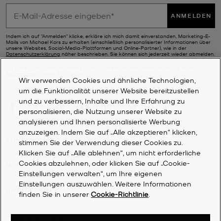
ANMELDEN
Indem ich auf "Anmelden" klicke, erkläre ich mich damit einverstanden, Marketing-E-
Mails von Michael Kors zu erhalten (einschließlich personalisierter Informationen über
unsere Websites, Social-Media-Plattformen und Online-Partner), wie in der
Datenschutzerklärung
näher beschrieben. Sie können sich jederzeit wieder abmelden.
*Es gelten die jeweiligen Bedingungen. Weitere Informationen finden Sie in den
Bedingungen
dieses Programms.
Wir verwenden Cookies und ähnliche Technologien,
um die Funktionalität unserer Website bereitzustellen
und zu verbessern, Inhalte und Ihre Erfahrung zu
personalisieren, die Nutzung unserer Website zu
analysieren und Ihnen personalisierte Werbung
anzuzeigen. Indem Sie auf „Alle akzeptieren“ klicken,
KUNDENDIENST
stimmen Sie der Verwendung dieser Cookies zu.
Klicken Sie auf „Alle ablehnen“, um nicht erforderliche
Cookies abzulehnen, oder klicken Sie auf „Cookie-
MEIN KONTO
Einstellungen verwalten“, um Ihre eigenen
Einstellungen auszuwählen. Weitere Informationen
UNTERNEHMEN
finden Sie in unserer
Cookie-Richtlinie
.
©
2026
Michael Kors