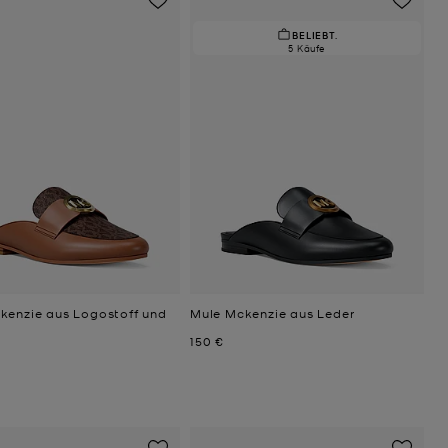
BELIEBT.
5 Käufe
kenzie aus Logostoff und
Mule Mckenzie aus Leder
Jetzt
150 €