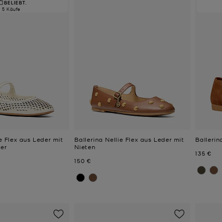
BELIEBT.
5 Käufe
ie Flex aus Leder mit
Ballerina Nellie Flex aus Leder mit
Ballerin
er
Nieten
Jetzt
135 €
Jetzt
150 €