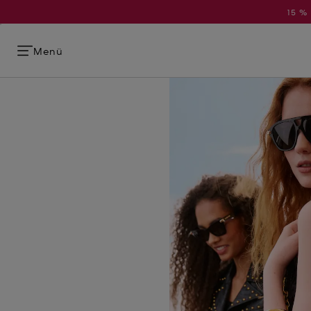
15 %
Menü