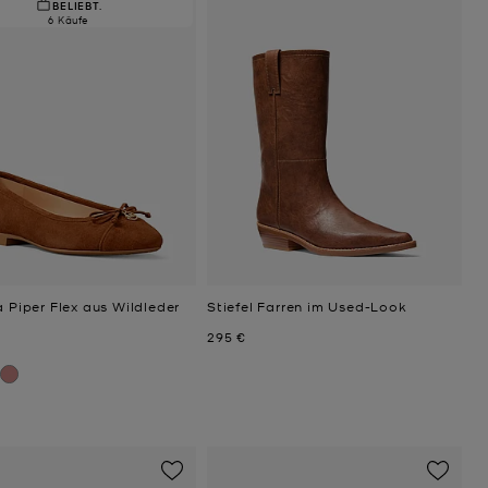
BELIEBT.
6 Käufe
a Piper Flex aus Wildleder
Stiefel Farren im Used-Look
Jetzt
295 €