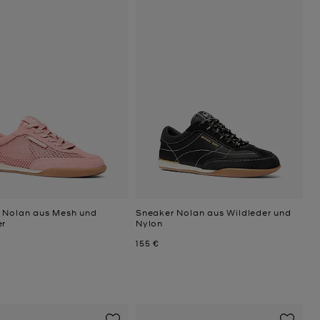
 Nolan aus Mesh und
Sneaker Nolan aus Wildleder und
er
Nylon
Jetzt
155 €