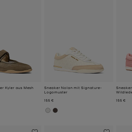
er Kyler aus Mesh
Sneaker Nolan mit Signature-
Sneaker
Logomuster
Wildled
Jetzt
Jetzt
155 €
155 €