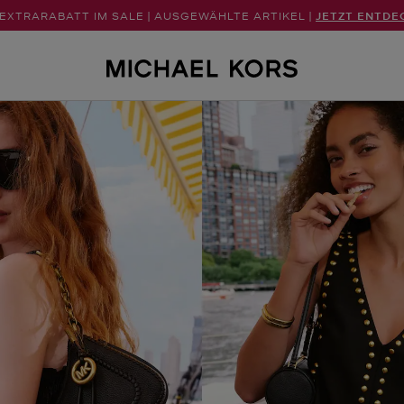
 EXTRARABATT IM SALE | AUSGEWÄHLTE ARTIKEL |
JETZT ENTDE