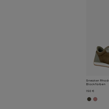
Sneaker Rhode
Blockfarben
Jetzt
150 €