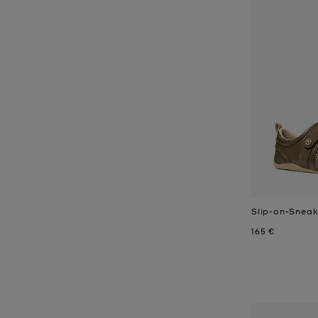
Slip-on-Sneak
Jetzt
165 €