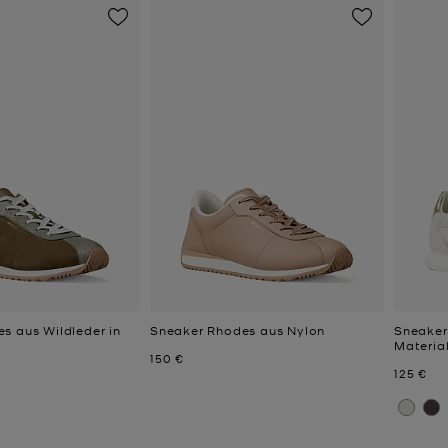
s aus Wildleder in
Sneaker Rhodes aus Nylon
Sneaker
Materia
Jetzt
150 €
Jetzt
125 €