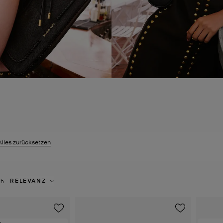
Alles zurücksetzen
eit gefiltert nach Größe: EU 39 entfernen
RELEVANZ
ch