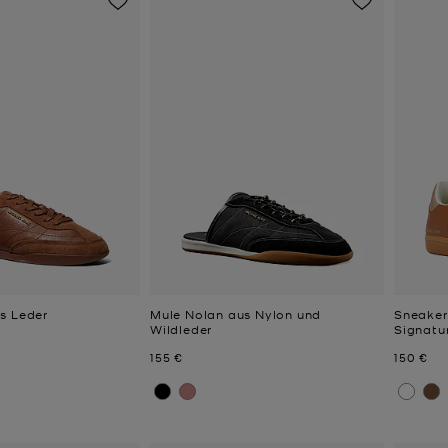
s Leder
Mule Nolan aus Nylon und
Sneaker
Wildleder
Signatu
Jetzt
Jetzt
155 €
150 €