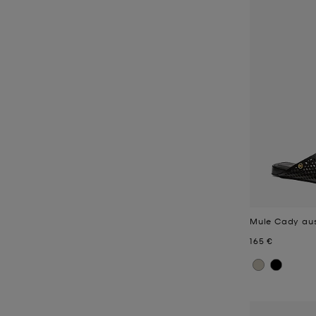
Mule Cady aus
Jetzt
165 €