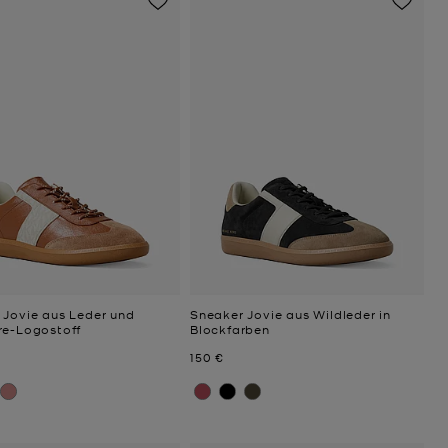
 Jovie aus Leder und
Sneaker Jovie aus Wildleder in
re-Logostoff
Blockfarben
Jetzt
150 €