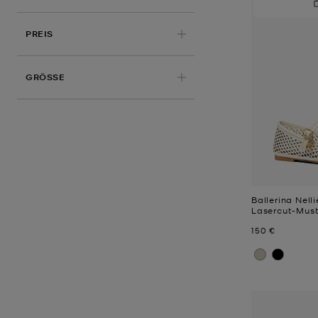
PREIS
ANGEWENDET
GRÖSSE
Ballerina Nell
Lasercut-Must
Jetzt
150 €