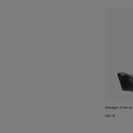
Wedge Cherie 
Jetzt
180 €