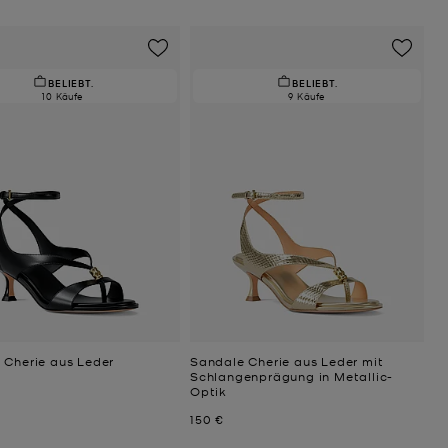
BELIEBT.
BELIEBT.
10 Käufe
9 Käufe
 Cherie aus Leder
Sandale Cherie aus Leder mit
Schlangenprägung in Metallic-
Optik
Jetzt
150 €