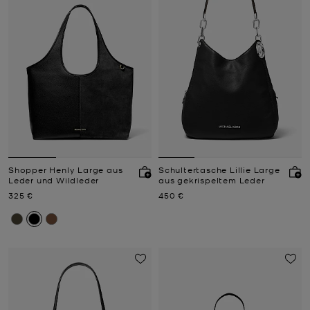
Shopper Henly Large aus
Schultertasche Lillie Large
Leder und Wildleder
aus gekrispeltem Leder
Jetzt
Jetzt
325 €
450 €