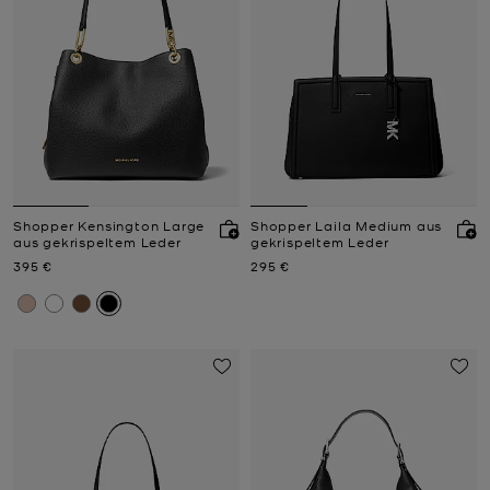
Shopper Kensington Large
Shopper Laila Medium aus
aus gekrispeltem Leder
gekrispeltem Leder
Jetzt
Jetzt
395 €
295 €