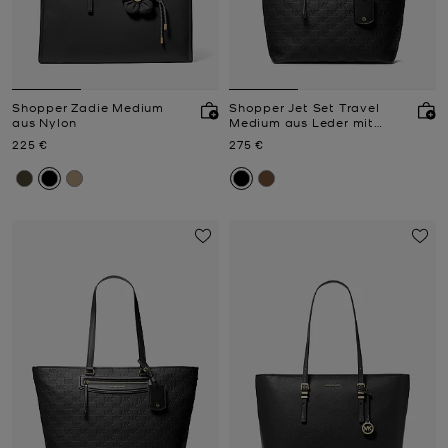
Shopper Zadie Medium
Shopper Jet Set Travel
aus Nylon
Medium aus Leder mit
Logoprägung
Jetzt
Jetzt
225 €
275 €