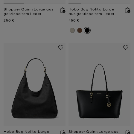
Shopper Quinn Large aus
Hobo Bag Nolita Large
gekrispeltem Leder
aus gekrispeltem Leder
Jetzt
Jetzt
250 €
450 €
Hobo Bag Nolita Large
Shopper Quinn Large aus