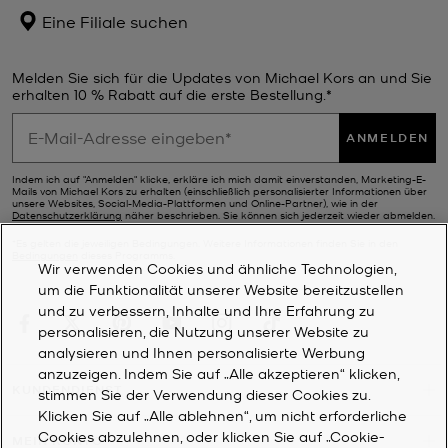
Eine Filiale suchen
Melden Sie sich für die Updates von Michael Kors an und Sie
erhalten 10 % Rabatt auf die erste Bestellung.*
ANMELDEN
Indem ich auf "Anmelden" klicke, erkläre ich mich damit einverstanden, Marketing-E-
Mails von Michael Kors zu erhalten (einschließlich personalisierter Informationen über
unsere Websites, Social-Media-Plattformen und Online-Partner), wie in der
Datenschutzerklärung
näher beschrieben. Sie können sich jederzeit wieder abmelden.
*Es gelten die jeweiligen Bedingungen. Weitere Informationen finden Sie in den
Bedingungen
dieses Programms.
Wir verwenden Cookies und ähnliche Technologien,
um die Funktionalität unserer Website bereitzustellen
und zu verbessern, Inhalte und Ihre Erfahrung zu
personalisieren, die Nutzung unserer Website zu
analysieren und Ihnen personalisierte Werbung
anzuzeigen. Indem Sie auf „Alle akzeptieren“ klicken,
KUNDENDIENST
stimmen Sie der Verwendung dieser Cookies zu.
Klicken Sie auf „Alle ablehnen“, um nicht erforderliche
Cookies abzulehnen, oder klicken Sie auf „Cookie-
MEIN KONTO