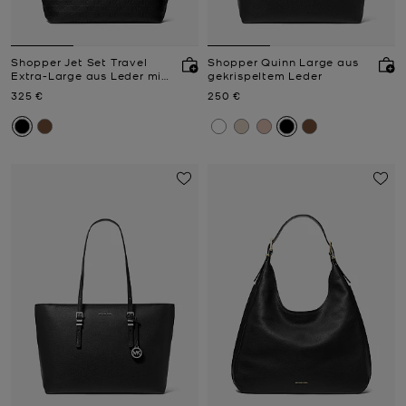
Shopper Jet Set Travel
Shopper Quinn Large aus
Extra-Large aus Leder mit
gekrispeltem Leder
Logoprägung
Jetzt
Jetzt
325 €
250 €