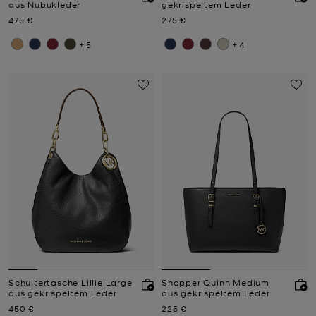
aus Nubukleder
gekrispeltem Leder
Jetzt
Jetzt
475 €
275 €
+5
+4
Schultertasche Lillie Large
Shopper Quinn Medium
aus gekrispeltem Leder
aus gekrispeltem Leder
Jetzt
Jetzt
450 €
225 €