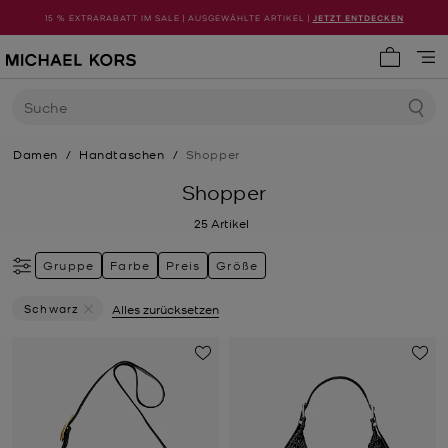
15 % EXTRARABATT IM SALE | AUSGEWÄHLTE ARTIKEL |
JETZT ENTDECKEN
0 Artike
Suche
Damen
/
Handtaschen
/
Shopper
Shopper
25
Artikel
Gruppe
Farbe
Preis
Größe
Schwarz
Alles zurücksetzen
Filter Derzeit Gefiltert Nach Farbe: Schwarz Entfernen