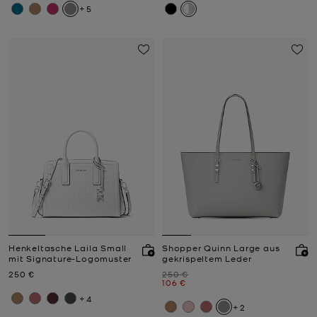
+5
Henkeltasche Laila Small
Shopper Quinn Large aus
mit Signature-Logomuster
gekrispeltem Leder
Jetzt
Zuvor
250 €
250 €
Jetzt
106 €
+4
+2