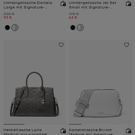
Umhängetasche Daniela
Umhängetasche Jet Set
Large mit Signature-
Small mit Signature-
Logomuster
Logomuster
Zuvor
Zuvor
225 €
195 €
Jetzt
Jetzt
93 €
63 €
Henkeltasche Laila
Kameratasche Bryant
Medium aus poliertem
Medium mit Signature-