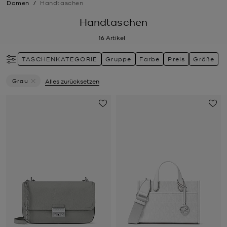
Damen
/
Handtaschen
Handtaschen
16
Artikel
TASCHENKATEGORIE
Gruppe
Farbe
Preis
Größe
Grau
Alles zurücksetzen
Filter Derzeit Gefiltert Nach Farbe: Grau Entfernen