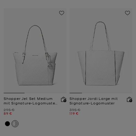
Shopper Jet Set Medium
Shopper Jordi Large mit
mit Signature-Logomuster
Signature-Logomuster
und Reißverschluss an der
Zuvor
Zuvor
295 €
395 €
Oberseite
Jetzt
Jetzt
89 €
119 €