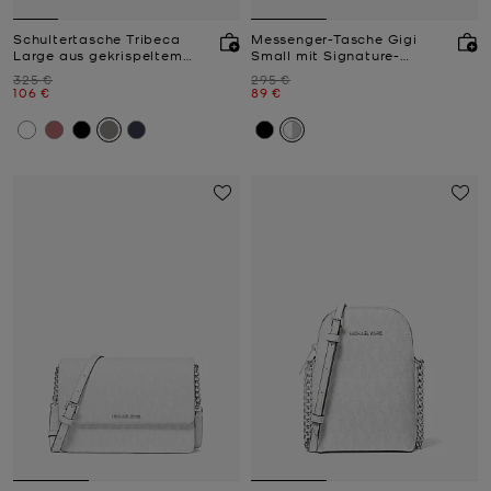
Schultertasche Tribeca
Messenger-Tasche Gigi
Large aus gekrispeltem
Small mit Signature-
Leder
Logomuster
Zuvor
Zuvor
325 €
295 €
Jetzt
Jetzt
106 €
89 €