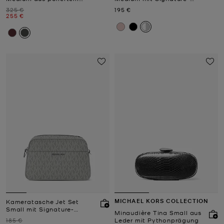
Leder mit Logoprägung
Logomuster
Zuvor
Jetzt
325 €
195 €
Jetzt
255 €
MICHAEL KORS COLLECTION
Kameratasche Jet Set
Small mit Signature-
Minaudière Tina Small aus
Logomuster
Zuvor
185 €
Leder mit Pythonprägung