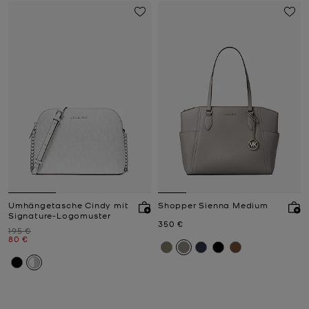
Umhängetasche Cindy mit
Shopper Sienna Medium
Signature-Logomuster
Jetzt
350 €
Zuvor
195 €
Jetzt
80 €
Jana
Außergewöhnliches Design in schicken n