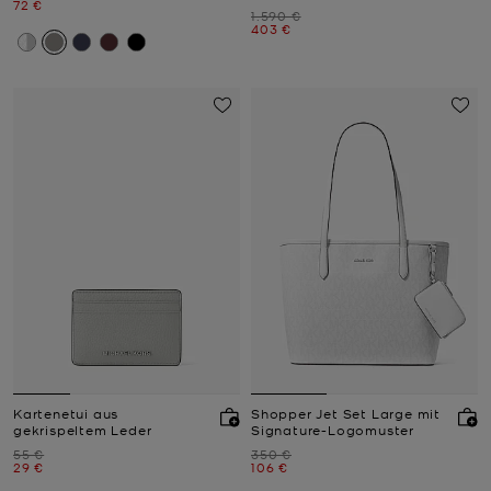
Jetzt
72 €
Zuvor
1.590 €
Jetzt
403 €
Kartenetui aus
Shopper Jet Set Large mit
gekrispeltem Leder
Signature-Logomuster
Zuvor
Zuvor
55 €
350 €
Jetzt
Jetzt
29 €
106 €