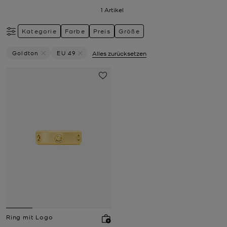
1
Artikel
Kategorie
Farbe
Preis
Größe
Goldton
EU 49
Alles zurücksetzen
Filter Derzeit Gefiltert Nach Farbe: Goldton Entfernen
Filter Derzeit gefiltert nach Größe: EU 49 entfer
Ring mit Logo