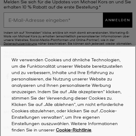
Melden Sie sich für die Updates von Michael Kors an und Sie
erhalten 10 % Rabatt auf die erste Bestellung.*
ANMELDEN
Indem ich auf "Anmelden" klicke, erkläre ich mich damit einverstanden, Marketing-E-
Mails von Michael Kors zu erhalten (einschließlich personalisierter Informationen über
unsere Websites, Social-Media-Plattformen und Online-Partner), wie in der
Datenschutzerklärung
näher beschrieben. Sie können sich jederzeit wieder abmelden.
*Es gelten die jeweiligen Bedingungen. Weitere Informationen finden Sie in den
Bedingungen
dieses Programms.
Wir verwenden Cookies und ähnliche Technologien,
um die Funktionalität unserer Website bereitzustellen
und zu verbessern, Inhalte und Ihre Erfahrung zu
personalisieren, die Nutzung unserer Website zu
analysieren und Ihnen personalisierte Werbung
anzuzeigen. Indem Sie auf „Alle akzeptieren“ klicken,
KUNDENDIENST
stimmen Sie der Verwendung dieser Cookies zu.
Klicken Sie auf „Alle ablehnen“, um nicht erforderliche
Cookies abzulehnen, oder klicken Sie auf „Cookie-
MEIN KONTO
Einstellungen verwalten“, um Ihre eigenen
Einstellungen auszuwählen. Weitere Informationen
UNTERNEHMEN
finden Sie in unserer
Cookie-Richtlinie
.