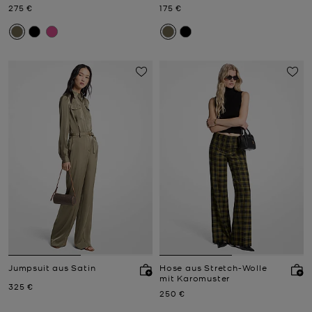
Jetzt
Jetzt
275 €
175 €
Jumpsuit aus Satin
Hose aus Stretch-Wolle
mit Karomuster
Jetzt
325 €
Jetzt
250 €