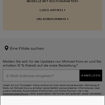
MODELLE MIT KULTCHARAKTER
LOGO-ARTIKEL
URLAUBSAUSWAHL
Eine Filiale suchen
Melden Sie sich für die Updates von Michael Kors an und Sie
erhalten 10 % Rabatt auf die erste Bestellung.*
ANMELDEN
Indem ich auf "Anmelden" klicke, erkläre ich mich damit einverstanden, Marketing-E-
Mails von Michael Kors zu erhalten (einschließlich personalisierter Informationen über
unsere Websites, Social-Media-Plattformen und Online-Partner), wie in der
Datenschutzerklärung
näher beschrieben. Sie können sich jederzeit wieder abmelden.
*Es gelten die jeweiligen Bedingungen. Weitere Informationen finden Sie in den
Bedingungen
dieses Programms.