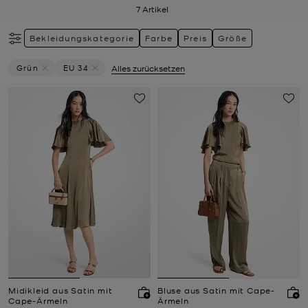
7
Artikel
Bekleidungskategorie
Farbe
Preis
Größe
Grün
EU 34
Alles zurücksetzen
Filter Derzeit Gefiltert Nach Farbe: Grün Entfernen
Filter Derzeit gefiltert nach Größe: EU 34 entfernen
Midikleid aus Satin mit
Bluse aus Satin mit Cape-
Cape-Ärmeln
Ärmeln