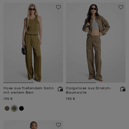
Hose aus fließendem Satin
Cargohose aus Stretch-
mit weitem Bein
Baumwolle
Jetzt
Jetzt
195 €
195 €