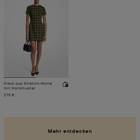
Kleid aus Stretch-Wolle
mit Karomuster
Jetzt
275 €
Mehr entdecken