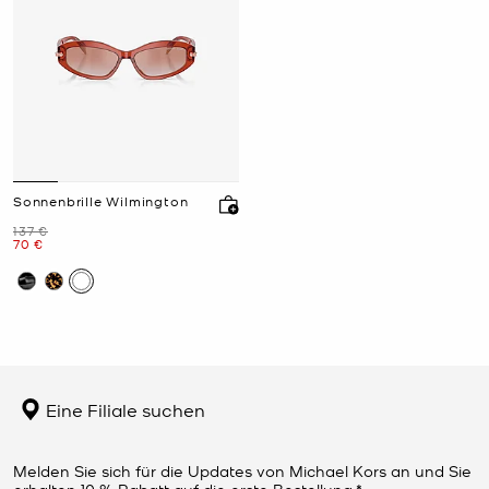
Sonnenbrille Wilmington
Zuvor
137 €
Jetzt
70 €
Eine Filiale suchen
Melden Sie sich für die Updates von Michael Kors an und Sie
erhalten 10 % Rabatt auf die erste Bestellung.*