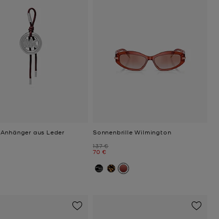
Anhänger aus Leder
Sonnenbrille Wilmington
Zuvor
137 €
Jetzt
70 €