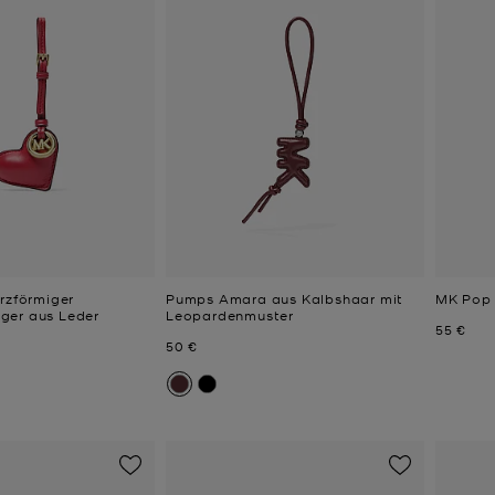
erzförmiger
Pumps Amara aus Kalbshaar mit
MK Pop 
ger aus Leder
Leopardenmuster
Jetzt
55 €
Jetzt
50 €