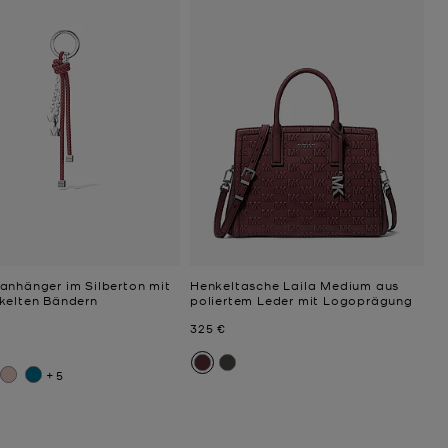
anhänger im Silberton mit
Henkeltasche Laila Medium aus
kelten Bändern
poliertem Leder mit Logoprägung
Jetzt
325 €
+5