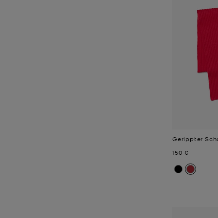
Gerippter Sch
Jetzt
150 €