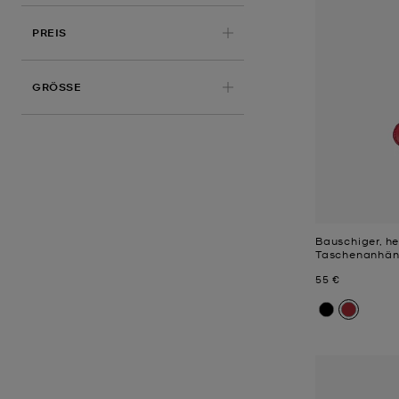
PREIS
GRÖSSE
Bauschiger, h
Taschenanhän
Jetzt
55 €