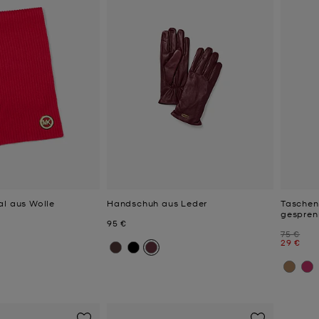
al aus Wolle
Handschuh aus Leder
Taschen
gespren
Jetzt
95 €
Zuvor
75 €
Jetzt
29 €