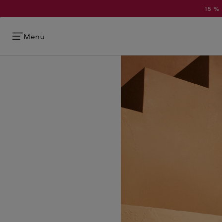
15 %
Menü