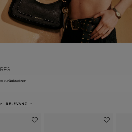
RES
erzeit gefiltert nach Farbe: Rot entfernen
es zurücksetzen
RELEVANZ
ch