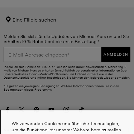
Eine Filiale suchen
Melden Sie sich für die Updates von Michael Kors an und Sie
erhalten 10 % Rabatt auf die erste Bestellung.*
ANMELDEN
Indem ich auf "Anmelden" klicke, erkläre ich mich damit einverstanden, Marketing-E-
Mails von Michael Kors zu erhalten (einschließlich personalisierter Informationen über
unsere Websites, Social-Media-Plattformen und Online-Partner), wie in der
Datenschutzerklärung
näher beschrieben. Sie können sich jederzeit wieder abmelden.
*Es gelten die jeweiligen Bedingungen. Weitere Informationen finden Sie in den
Bedingungen
dieses Programms.
Wir verwenden Cookies und ähnliche Technologien,
um die Funktionalität unserer Website bereitzustellen
KUNDENDIENST