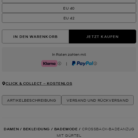
EU 40
EU 42
IN DEN WARENKORB
JETZT KAUFEN
In Raten zahlen mit
|
Klarna
PayPal
CLICK & COLLECT ‒ KOSTENLOS
ARTIKELBESCHREIBUNG
VERSAND UND RÜCKVERSAND
DAMEN
/
BEKLEIDUNG
/
BADEMODE
/
CROSSBACK-BADEANZUG
MIT GÜRTEL