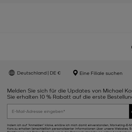
Deutschland | DE €
Eine Filiale suchen
Melden Sie sich für die Updates von Michael Ko
Sie erhalten 10 % Rabatt auf die erste Bestellun
Indem ich auf "Anmelden" klicke, erkläre ich mich damit einverstanden, Marketing-E-M
Kors zu erhalten (einschließlich personalisierter Informationen über unsere Websites, 
Plattformen und Online-Partner), wie in der
Datenschutzerklärung
näher beschrieben. 