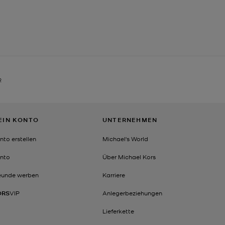
R
EIN KONTO
UNTERNEHMEN
nto erstellen
Michael's World
nto
Über Michael Kors
eunde werben
Karriere
ORS
VIP
Anlegerbeziehungen
Lieferkette