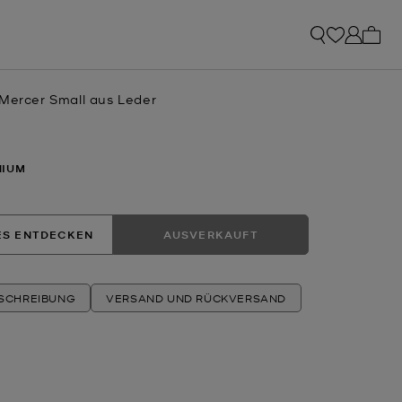
0 Art
 Mercer Small aus Leder
NIUM
ES ENTDECKEN
AUSVERKAUFT
ESCHREIBUNG
VERSAND UND RÜCKVERSAND