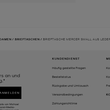
DAMEN
/
BRIEFTASCHEN
/
BRIEFTASCHE MERCER SMALL AUS LEDE
KUNDENDIENST
M
Häufig gestellte Fragen
Ko
rs an und
Bestellstatus
Ko
g.*
Rückgabe und Umtausch
Fr
ANMELDEN
Versandbedingungen
K
Zahlungsrichtlinie
ails von Michael
Social-Media-
Sie können sich