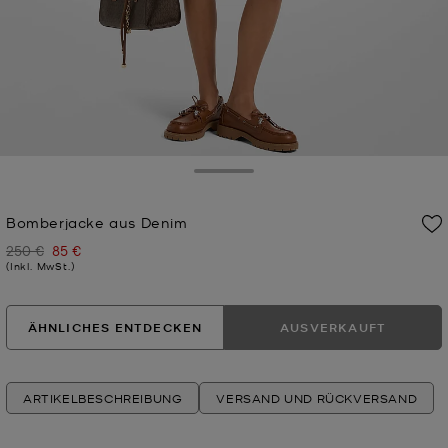
Toggle Drawer
Bomberjacke aus Denim
250 €
85 €
Zuvor
Jetzt
(Inkl. MwSt.)
ÄHNLICHES ENTDECKEN
AUSVERKAUFT
ARTIKELBESCHREIBUNG
VERSAND UND RÜCKVERSAND