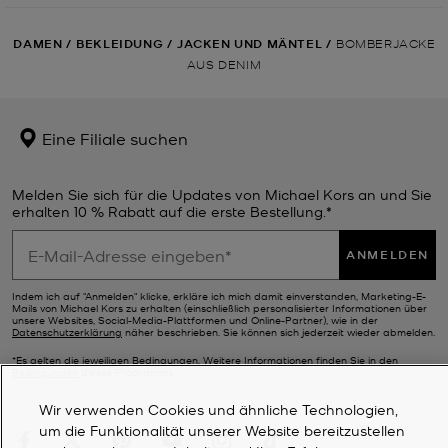
DAMEN
/
BEKLEIDUNG
/
JACKEN UND MÄNTEL
/
BOMBERJACKE
AUS DENIM
Eine Filiale suchen
Melden Sie sich für die Updates von Michael Kors an und Sie
erhalten 10 % Rabatt auf die erste Bestellung.*
ANMELDEN
Indem ich auf "Anmelden" klicke, erkläre ich mich damit einverstanden, Marketing-E-
Mails von Michael Kors zu erhalten (einschließlich personalisierter Informationen über
unsere Websites, Social-Media-Plattformen und Online-Partner), wie in der
Datenschutzerklärung
näher beschrieben. Sie können sich jederzeit wieder abmelden.
*Es gelten die jeweiligen Bedingungen. Weitere Informationen finden Sie in den
Bedingungen
dieses Programms.
Wir verwenden Cookies und ähnliche Technologien,
um die Funktionalität unserer Website bereitzustellen