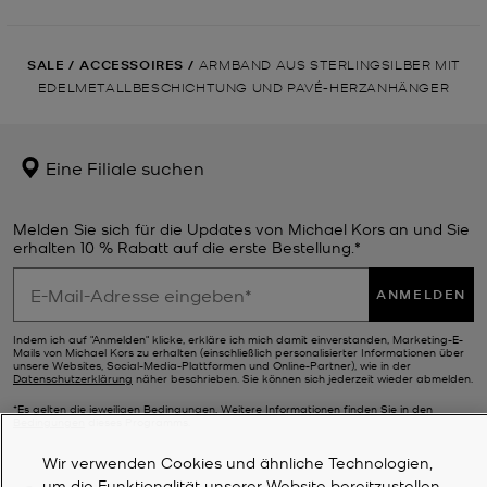
SALE
/
ACCESSOIRES
/
ARMBAND AUS STERLINGSILBER MIT
EDELMETALLBESCHICHTUNG UND PAVÉ-HERZANHÄNGER
Eine Filiale suchen
Melden Sie sich für die Updates von Michael Kors an und Sie
erhalten 10 % Rabatt auf die erste Bestellung.*
ANMELDEN
Indem ich auf "Anmelden" klicke, erkläre ich mich damit einverstanden, Marketing-E-
Mails von Michael Kors zu erhalten (einschließlich personalisierter Informationen über
unsere Websites, Social-Media-Plattformen und Online-Partner), wie in der
Datenschutzerklärung
näher beschrieben. Sie können sich jederzeit wieder abmelden.
*Es gelten die jeweiligen Bedingungen. Weitere Informationen finden Sie in den
Bedingungen
dieses Programms.
Wir verwenden Cookies und ähnliche Technologien,
um die Funktionalität unserer Website bereitzustellen