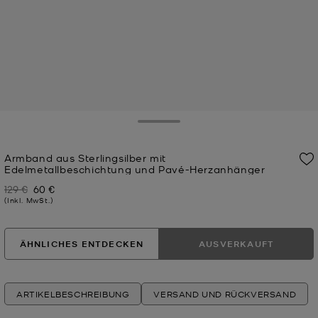
Toggle Drawer
Armband aus Sterlingsilber mit
Edelmetallbeschichtung und Pavé-Herzanhänger
129 €
60 €
Zuvor
Jetzt
(Inkl. MwSt.)
ÄHNLICHES ENTDECKEN
AUSVERKAUFT
ARTIKELBESCHREIBUNG
VERSAND UND RÜCKVERSAND