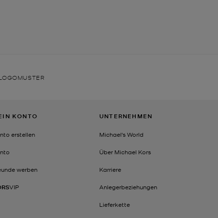
E-LOGOMUSTER
EIN KONTO
UNTERNEHMEN
nto erstellen
Michael's World
nto
Über Michael Kors
eunde werben
Karriere
ORS
VIP
Anlegerbeziehungen
Lieferkette