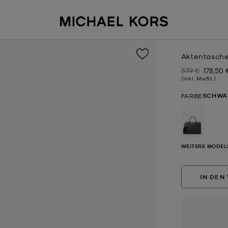
Aktentasche
379 €
178,50 
Zuvor
Jetzt
(Inkl. MwSt.)
SCHWA
FARBE
ausgewä
WEITERE MODEL
IN DEN