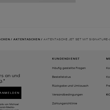
SCHEN
/
AKTENTASCHEN
/
AKTENTASCHE JET SET MIT SIGNATUR
KUNDENDIENST
M
Häufig gestellte Fragen
Ko
rs an und
Bestellstatus
Ko
g.*
Rückgabe und Umtausch
Fr
ANMELDEN
Versandbedingungen
K
Zahlungsrichtlinie
ails von Michael
Social-Media-
Sie können sich