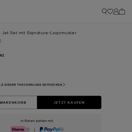
0 Art
 Jet Set mit Signature-Logomuster
€
RZ
hlt
LE DIESER TASCHENLINIE ENTDECKEN
 WARENKORB
JETZT KAUFEN
In Raten zahlen mit
|
Klarna
PayPal