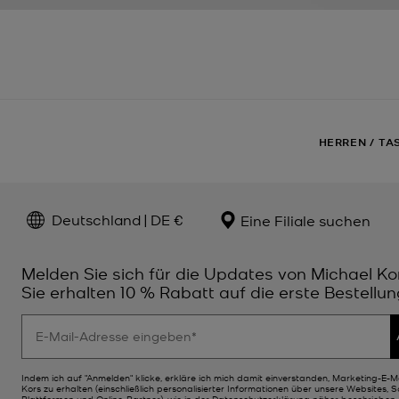
HERREN
/
TA
Deutschland | DE €
Eine Filiale suchen
Melden Sie sich für die Updates von Michael Ko
Sie erhalten 10 % Rabatt auf die erste Bestellun
Indem ich auf "Anmelden" klicke, erkläre ich mich damit einverstanden, Marketing-E-M
Kors zu erhalten (einschließlich personalisierter Informationen über unsere Websites, 
Plattformen und Online-Partner), wie in der
Datenschutzerklärung
näher beschrieben. 