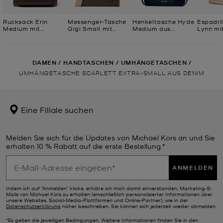
Rucksack Erin
Messenger-Tasche
Henkeltasche Hyde
Espadri
Medium mit
Gigi Small mit
Medium aus
Lynn mi
Signature-
Signature-
gekrispeltem
Logomu
Logomuster
Logomuster
Material und
Plateau
Signature-
Logostoff
DAMEN
/
HANDTASCHEN
/
UMHÄNGETASCHEN
/
UMHÄNGETASCHE SCARLETT EXTRA-SMALL AUS DENIM
Eine Filiale suchen
Melden Sie sich für die Updates von Michael Kors an und Sie
erhalten 10 % Rabatt auf die erste Bestellung.*
ANMELDEN
Indem ich auf "Anmelden" klicke, erkläre ich mich damit einverstanden, Marketing-E-
Mails von Michael Kors zu erhalten (einschließlich personalisierter Informationen über
unsere Websites, Social-Media-Plattformen und Online-Partner), wie in der
Datenschutzerklärung
näher beschrieben. Sie können sich jederzeit wieder abmelden.
*Es gelten die jeweiligen Bedingungen. Weitere Informationen finden Sie in den