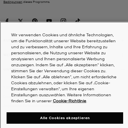
Bedingungen
dieses Programms.
Wir verwenden Cookies und ähnliche Technologien,
KUNDENDIENST
um die Funktionalität unserer Website bereitzustellen
und zu verbessern, Inhalte und Ihre Erfahrung zu
personalisieren, die Nutzung unserer Website zu
MEIN KONTO
analysieren und Ihnen personalisierte Werbung
anzuzeigen. Indem Sie auf „Alle akzeptieren“ klicken,
UNTERNEHMEN
stimmen Sie der Verwendung dieser Cookies zu.
Klicken Sie auf „Alle ablehnen“, um nicht erforderliche
Cookies abzulehnen, oder klicken Sie auf „Cookie-
©
2026
Michael Kors
Einstellungen verwalten“, um Ihre eigenen
Einstellungen auszuwählen. Weitere Informationen
Datenschutzrichtlinie
finden Sie in unserer
Cookie-Richtlinie
.
Allgemeine Geschäftsbedingungen
Cookie-Richtlinie
Alle Cookies akzeptieren
Erklärung zur Barrierefreiheit