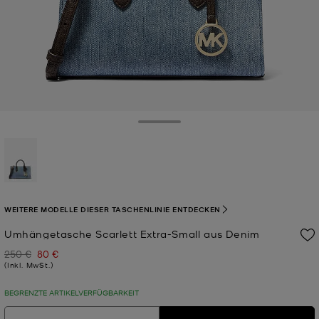
Toggle Drawer
ausgewählt
WEITERE MODELLE DIESER TASCHENLINIE ENTDECKEN
Umhängetasche Scarlett Extra-Small aus Denim
250 €
80 €
Zuvor
Jetzt
(Inkl. MwSt.)
BEGRENZTE ARTIKELVERFÜGBARKEIT