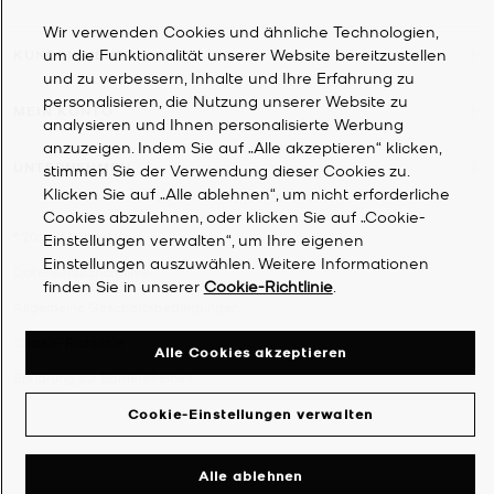
Wir verwenden Cookies und ähnliche Technologien,
um die Funktionalität unserer Website bereitzustellen
KUNDENDIENST
und zu verbessern, Inhalte und Ihre Erfahrung zu
personalisieren, die Nutzung unserer Website zu
MEIN KONTO
analysieren und Ihnen personalisierte Werbung
anzuzeigen. Indem Sie auf „Alle akzeptieren“ klicken,
UNTERNEHMEN
stimmen Sie der Verwendung dieser Cookies zu.
Klicken Sie auf „Alle ablehnen“, um nicht erforderliche
Cookies abzulehnen, oder klicken Sie auf „Cookie-
©
2026
Michael Kors
Einstellungen verwalten“, um Ihre eigenen
Einstellungen auszuwählen. Weitere Informationen
Datenschutzrichtlinie
finden Sie in unserer
Cookie-Richtlinie
.
Allgemeine Geschäftsbedingungen
Cookie-Richtlinie
Alle Cookies akzeptieren
Erklärung zur Barrierefreiheit
Cookie-Einstellungen verwalten
Alle ablehnen