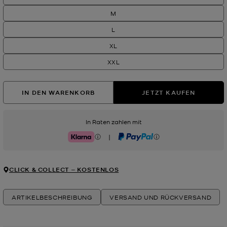
M
L
XL
XXL
IN DEN WARENKORB
JETZT KAUFEN
In Raten zahlen mit
|
Klarna
PayPal
CLICK & COLLECT ‒ KOSTENLOS
ARTIKELBESCHREIBUNG
VERSAND UND RÜCKVERSAND