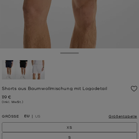
Toggle Drawer
ausgewählt
Shorts aus Baumwollmischung mit Logodetail
119 €
Jetzt
(Inkl. MwSt.)
EU
GRÖSSE
US
Größentabelle
XS
S