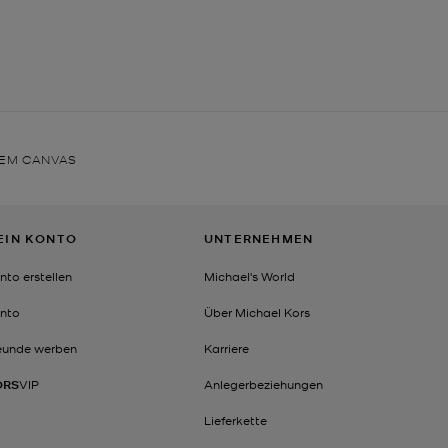
TEM CANVAS
EIN KONTO
UNTERNEHMEN
nto erstellen
Michael's World
nto
Über Michael Kors
eunde werben
Karriere
ORS
VIP
Anlegerbeziehungen
Lieferkette