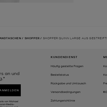
ANDTASCHEN
/
SHOPPER
/
SHOPPER QUINN LARGE AUS GESTREIF
KUNDENDIENST
M
Häufig gestellte Fragen
Ko
rs an und
Bestellstatus
Ko
g.*
Rückgabe und Umtausch
Fr
ANMELDEN
Versandbedingungen
K
Zahlungsrichtlinie
ails von Michael
Social-Media-
Sie können sich