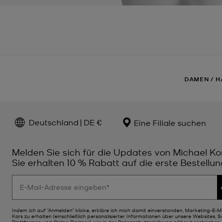
DAMEN
/
H
Deutschland | DE €
Eine Filiale suchen
Melden Sie sich für die Updates von Michael Ko
Sie erhalten 10 % Rabatt auf die erste Bestellun
Indem ich auf "Anmelden" klicke, erkläre ich mich damit einverstanden, Marketing-E-M
Kors zu erhalten (einschließlich personalisierter Informationen über unsere Websites, 
Plattformen und Online-Partner), wie in der
Datenschutzerklärung
näher beschrieben. 