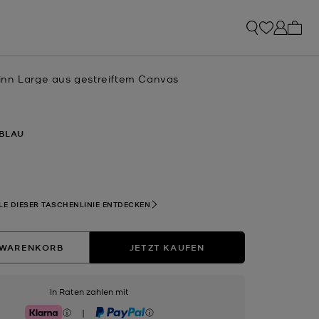
0 Art
nn Large aus gestreiftem Canvas
-BLAU
sgewählt
LE DIESER TASCHENLINIE ENTDECKEN
 WARENKORB
JETZT KAUFEN
In Raten zahlen mit
|
Klarna
PayPal