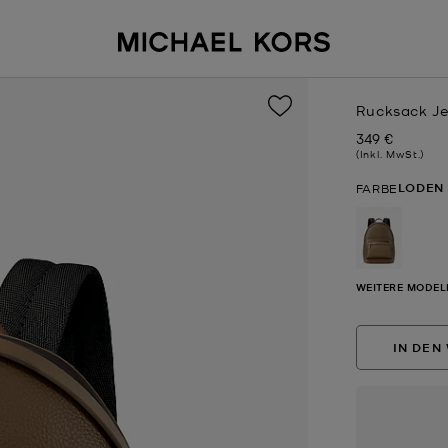
Rucksack Je
349 €
Jetzt
(Inkl. MwSt.)
LODEN
FARBE
ausgewä
WEITERE MODEL
IN DEN