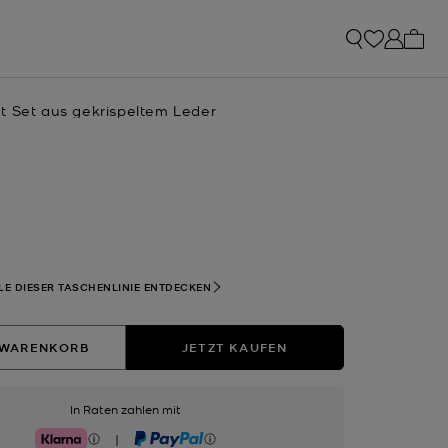
0 Art
t Set aus gekrispeltem Leder
hlt
LE DIESER TASCHENLINIE ENTDECKEN
 WARENKORB
JETZT KAUFEN
In Raten zahlen mit
|
Klarna
PayPal