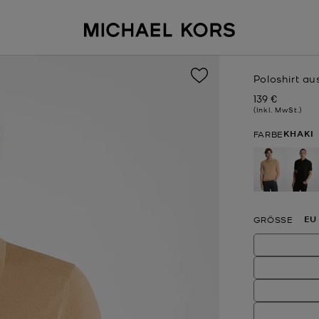
Poloshirt au
139 €
Jetzt
(Inkl. MwSt.)
KHAKI
FARBE
ausgewä
EU
GRÖSSE