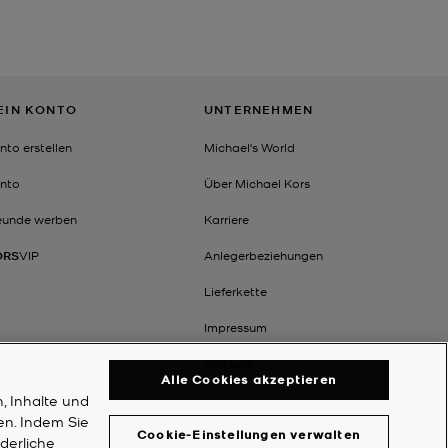
EIN KONTO
UNTERNEHMEN
nto erstellen
Michael's World
nto
Über Michael Kors
eunde werben
Karriere
ORS
VIP
Anlegerbeziehungen
Lieferkette
Impressum
Wirkung
Alle Cookies akzeptieren
, Inhalte und
en. Indem Sie
Cookie-Einstellungen verwalten
rderliche