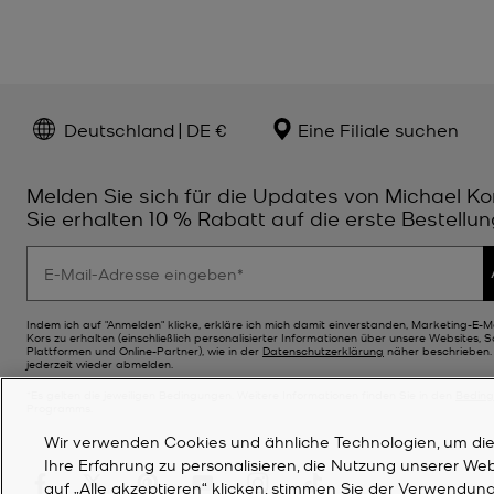
Deutschland | DE €
Eine Filiale suchen
Melden Sie sich für die Updates von Michael Ko
Sie erhalten 10 % Rabatt auf die erste Bestellun
Indem ich auf "Anmelden" klicke, erkläre ich mich damit einverstanden, Marketing-E-M
Kors zu erhalten (einschließlich personalisierter Informationen über unsere Websites, 
Plattformen und Online-Partner), wie in der
Datenschutzerklärung
näher beschrieben. 
jederzeit wieder abmelden.
*Es gelten die jeweiligen Bedingungen. Weitere Informationen finden Sie in den
Bedin
Programms.
Wir verwenden Cookies und ähnliche Technologien, um die F
Ihre Erfahrung zu personalisieren, die Nutzung unserer We
auf „Alle akzeptieren“ klicken, stimmen Sie der Verwendung 