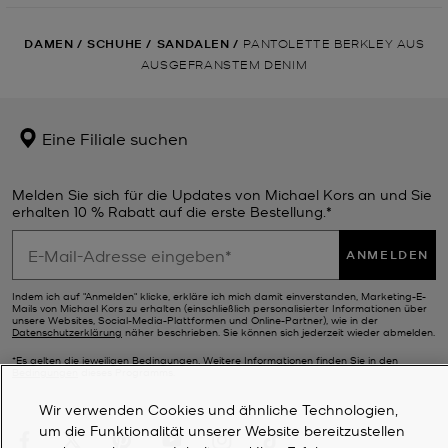
DAMEN
/
SCHUHE
/
SANDALEN
/
PANTOLETTE BERKLEY AUS
AUSGEFRANSTEM DENIM
Eine Filiale suchen
Melden Sie sich für die Updates von Michael Kors an und Sie
erhalten 10 % Rabatt auf die erste Bestellung.*
ANMELDEN
Indem ich auf "Anmelden" klicke, erkläre ich mich damit einverstanden, Marketing-E-
Mails von Michael Kors zu erhalten (einschließlich personalisierter Informationen über
unsere Websites, Social-Media-Plattformen und Online-Partner), wie in der
Datenschutzerklärung
näher beschrieben. Sie können sich jederzeit wieder abmelden.
*Es gelten die jeweiligen Bedingungen. Weitere Informationen finden Sie in den
Bedingungen
dieses Programms.
Wir verwenden Cookies und ähnliche Technologien,
um die Funktionalität unserer Website bereitzustellen