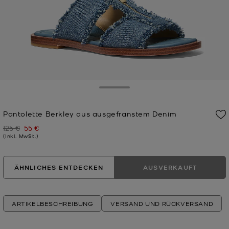
Toggle Drawer
Pantolette Berkley aus ausgefranstem Denim
125 €
55 €
Zuvor
Jetzt
(Inkl. MwSt.)
ÄHNLICHES ENTDECKEN
AUSVERKAUFT
ARTIKELBESCHREIBUNG
VERSAND UND RÜCKVERSAND