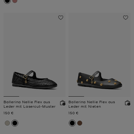
Ballerina Nellie Flex aus
Ballerina Nellie Flex aus
Leder mit Lasercut-Muster
Leder mit Nieten
Jetzt
Jetzt
150 €
150 €