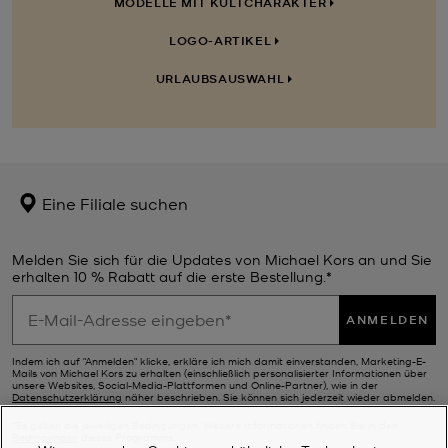
MODELLE MIT KULTCHARAKTER
LOGO-ARTIKEL
URLAUBSAUSWAHL
Eine Filiale suchen
Melden Sie sich für die Updates von Michael Kors an und Sie
erhalten 10 % Rabatt auf die erste Bestellung.*
ANMELDEN
Indem ich auf "Anmelden" klicke, erkläre ich mich damit einverstanden, Marketing-E-
Mails von Michael Kors zu erhalten (einschließlich personalisierter Informationen über
unsere Websites, Social-Media-Plattformen und Online-Partner), wie in der
Datenschutzerklärung
näher beschrieben. Sie können sich jederzeit wieder abmelden.
*Es gelten die jeweiligen Bedingungen. Weitere Informationen finden Sie in den
Bedingungen
dieses Programms.