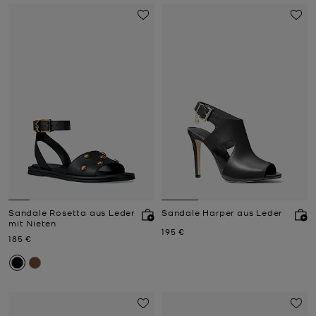
Sandale Rosetta aus Leder
Sandale Harper aus Leder
mit Nieten
Jetzt
195 €
Jetzt
185 €