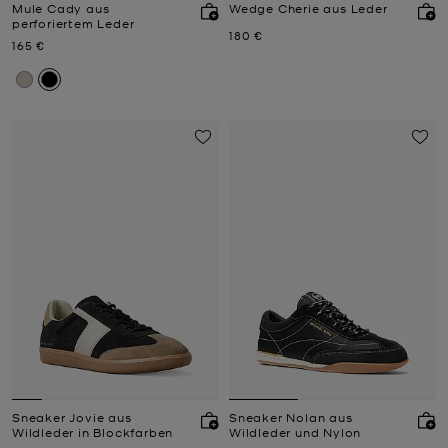
Mule Cady aus
Wedge Cherie aus Leder
perforiertem Leder
Jetzt
180 €
Jetzt
165 €
Sneaker Jovie aus
Sneaker Nolan aus
Wildleder in Blockfarben
Wildleder und Nylon