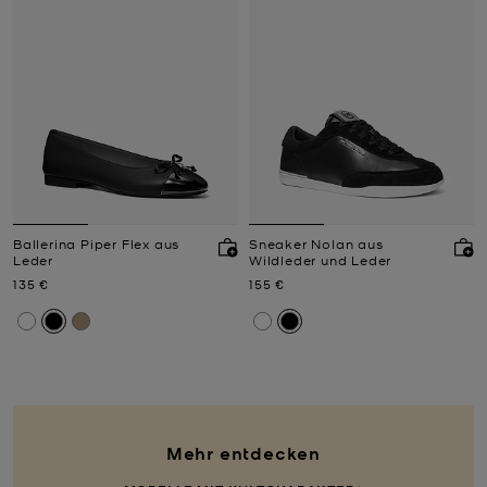
Ballerina Piper Flex aus
Sneaker Nolan aus
Leder
Wildleder und Leder
Jetzt
Jetzt
135 €
155 €
Mehr entdecken