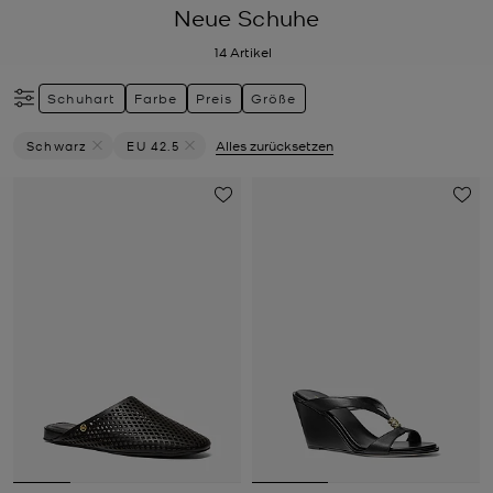
Neue Schuhe
14
Artikel
Schuhart
Farbe
Preis
Größe
Schwarz
EU 42.5
Alles zurücksetzen
Filter Derzeit Gefiltert Nach Farbe: Schwarz Entfernen
Filter Derzeit gefiltert nach Größe: EU 42.5 entf