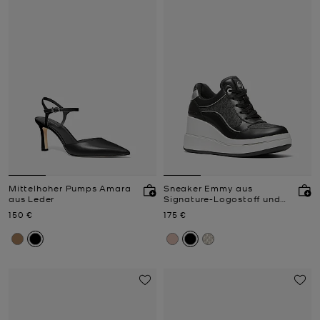
Mittelhoher Pumps Amara
Sneaker Emmy aus
aus Leder
Signature-Logostoff und
Leder mit Keilabsatz
Jetzt
Jetzt
150 €
175 €