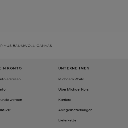
PER AUS BAUMWOLL-CANVAS
EIN KONTO
UNTERNEHMEN
nto erstellen
Michael's World
nto
Über Michael Kors
eunde werben
Karriere
ORS
VIP
Anlegerbeziehungen
Lieferkette