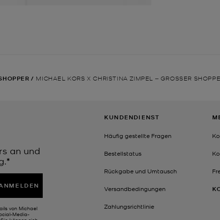
SHOPPER
/
MICHAEL KORS X CHRISTINA ZIMPEL ‒ GROSSER SHOP
KUNDENDIENST
M
Häufig gestellte Fragen
Ko
rs an und
Bestellstatus
Ko
g.*
Rückgabe und Umtausch
Fr
ANMELDEN
Versandbedingungen
K
Zahlungsrichtlinie
ails von Michael
Social-Media-
Sie können sich