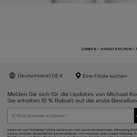
DAMEN
/
HANDTASCHEN
/
Deutschland | DE €
Eine Filiale suchen
Melden Sie sich für die Updates von Michael Ko
Sie erhalten 10 % Rabatt auf die erste Bestellun
Indem ich auf "Anmelden" klicke, erkläre ich mich damit einverstanden, Marketing-E-M
Kors zu erhalten (einschließlich personalisierter Informationen über unsere Websites, 
Plattformen und Online-Partner), wie in der
Datenschutzerklärung
näher beschrieben. 