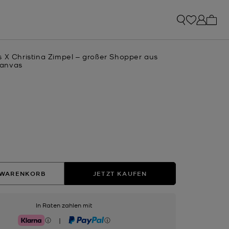
0 Art
s X Christina Zimpel ‒ großer Shopper aus
anvas
hlt
 WARENKORB
JETZT KAUFEN
In Raten zahlen mit
|
Klarna
PayPal