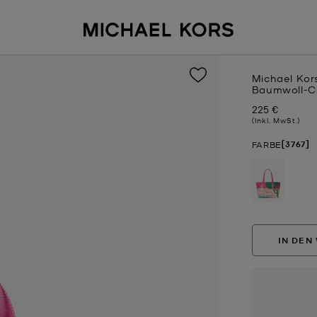
Michael Kor
Baumwoll-C
225 €
Jetzt
(Inkl. MwSt.)
[3767]
FARBE
ausgewä
IN DEN