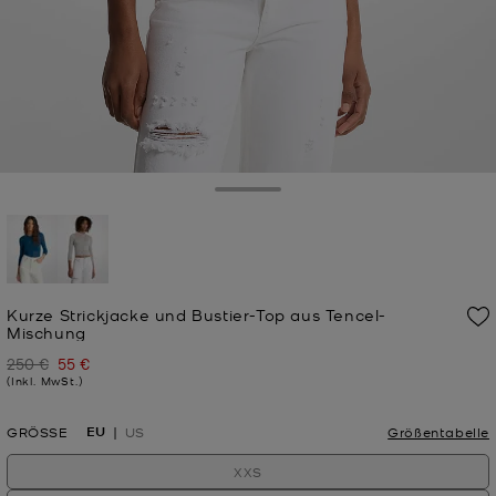
Toggle Drawer
ausgewählt
Kurze Strickjacke und Bustier-Top aus Tencel-
Mischung
250 €
55 €
Zuvor
Jetzt
(Inkl. MwSt.)
EU
GRÖSSE
US
Größentabelle
XXS