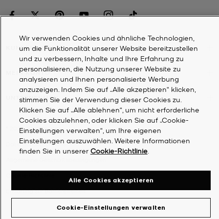
Wir verwenden Cookies und ähnliche Technologien,
um die Funktionalität unserer Website bereitzustellen
KUNDENDIENST
und zu verbessern, Inhalte und Ihre Erfahrung zu
personalisieren, die Nutzung unserer Website zu
MEIN KONTO
analysieren und Ihnen personalisierte Werbung
anzuzeigen. Indem Sie auf „Alle akzeptieren“ klicken,
UNTERNEHMEN
stimmen Sie der Verwendung dieser Cookies zu.
Klicken Sie auf „Alle ablehnen“, um nicht erforderliche
Cookies abzulehnen, oder klicken Sie auf „Cookie-
©
2026
Michael Kors
Einstellungen verwalten“, um Ihre eigenen
Einstellungen auszuwählen. Weitere Informationen
Datenschutzrichtlinie
finden Sie in unserer
Cookie-Richtlinie
.
Allgemeine Geschäftsbedingungen
Cookie-Richtlinie
Alle Cookies akzeptieren
Erklärung zur Barrierefreiheit
Cookie-Einstellungen verwalten