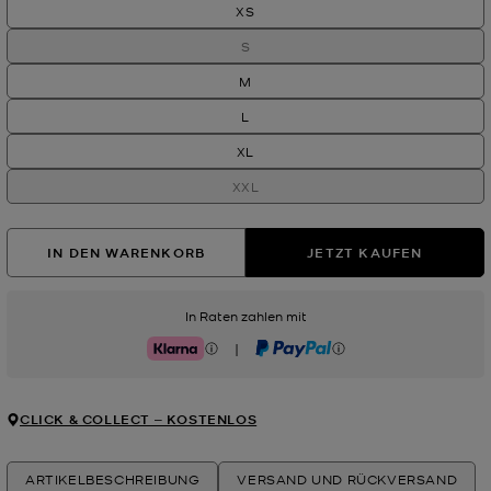
XS
S
M
L
XL
XXL
IN DEN WARENKORB
JETZT KAUFEN
In Raten zahlen mit
|
Klarna
PayPal
CLICK & COLLECT ‒ KOSTENLOS
ARTIKELBESCHREIBUNG
VERSAND UND RÜCKVERSAND