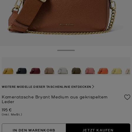
Toggle Drawer
WEITERE MODELLE DIESER TASCHENLINIE ENTDECKEN
Kameratasche Bryant Medium aus gekrispeltem
Leder
195 €
Jetzt
(Inkl. MwSt.)
IN DEN WARENKORB
JETZT KAUFEN