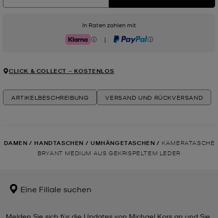
In Raten zahlen mit
|
Klarna
PayPal
CLICK & COLLECT ‒ KOSTENLOS
ARTIKELBESCHREIBUNG
VERSAND UND RÜCKVERSAND
DAMEN
/
HANDTASCHEN
/
UMHÄNGETASCHEN
/
KAMERATASCHE
BRYANT MEDIUM AUS GEKRISPELTEM LEDER
Eine Filiale suchen
Melden Sie sich für die Updates von Michael Kors an und Sie