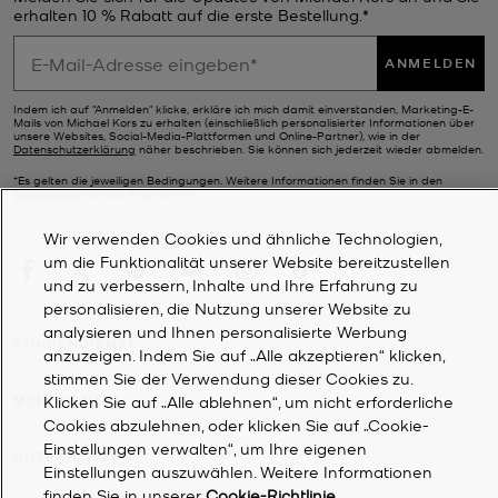
erhalten 10 % Rabatt auf die erste Bestellung.*
ANMELDEN
Indem ich auf "Anmelden" klicke, erkläre ich mich damit einverstanden, Marketing-E-
Mails von Michael Kors zu erhalten (einschließlich personalisierter Informationen über
unsere Websites, Social-Media-Plattformen und Online-Partner), wie in der
Datenschutzerklärung
näher beschrieben. Sie können sich jederzeit wieder abmelden.
*Es gelten die jeweiligen Bedingungen. Weitere Informationen finden Sie in den
Bedingungen
dieses Programms.
Wir verwenden Cookies und ähnliche Technologien,
um die Funktionalität unserer Website bereitzustellen
und zu verbessern, Inhalte und Ihre Erfahrung zu
personalisieren, die Nutzung unserer Website zu
analysieren und Ihnen personalisierte Werbung
KUNDENDIENST
anzuzeigen. Indem Sie auf „Alle akzeptieren“ klicken,
stimmen Sie der Verwendung dieser Cookies zu.
MEIN KONTO
Klicken Sie auf „Alle ablehnen“, um nicht erforderliche
Cookies abzulehnen, oder klicken Sie auf „Cookie-
Einstellungen verwalten“, um Ihre eigenen
UNTERNEHMEN
Einstellungen auszuwählen. Weitere Informationen
finden Sie in unserer
Cookie-Richtlinie
.