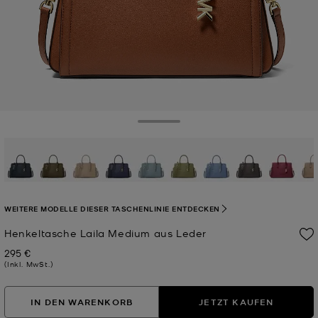
Toggle Drawer
WEITERE MODELLE DIESER TASCHENLINIE ENTDECKEN
Henkeltasche Laila Medium aus Leder
295 €
Jetzt
(Inkl. MwSt.)
IN DEN WARENKORB
JETZT KAUFEN