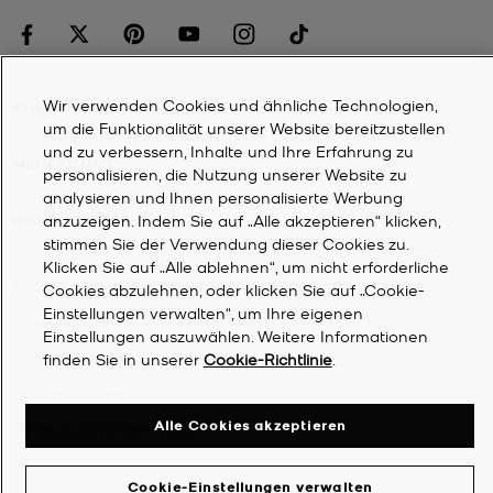
Wir verwenden Cookies und ähnliche Technologien,
KUNDENDIENST
um die Funktionalität unserer Website bereitzustellen
und zu verbessern, Inhalte und Ihre Erfahrung zu
MEIN KONTO
personalisieren, die Nutzung unserer Website zu
analysieren und Ihnen personalisierte Werbung
anzuzeigen. Indem Sie auf „Alle akzeptieren“ klicken,
UNTERNEHMEN
stimmen Sie der Verwendung dieser Cookies zu.
Klicken Sie auf „Alle ablehnen“, um nicht erforderliche
Cookies abzulehnen, oder klicken Sie auf „Cookie-
©
2026
Michael Kors
Einstellungen verwalten“, um Ihre eigenen
Datenschutzrichtlinie
Einstellungen auszuwählen. Weitere Informationen
finden Sie in unserer
Cookie-Richtlinie
.
Allgemeine Geschäftsbedingungen
Cookie-Richtlinie
Alle Cookies akzeptieren
Erklärung zur Barrierefreiheit
Cookie-Einstellungen verwalten