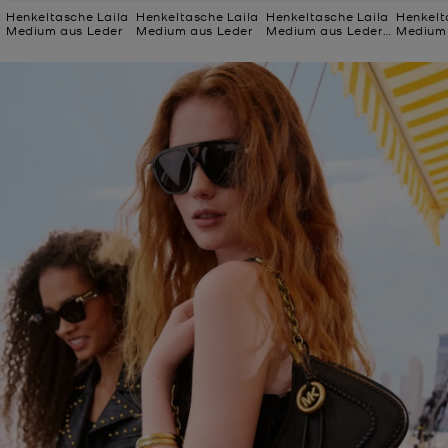
Henkeltasche Laila
Henkeltasche Laila
Henkeltasche Laila
Henkelt
Medium aus Leder
Medium aus Leder
Medium aus Leder
Medium 
in Blockfarben
mit Kar