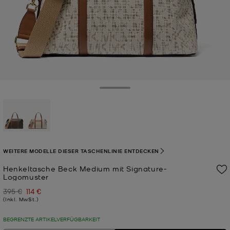
Toggle Drawer
ausgewählt
WEITERE MODELLE DIESER TASCHENLINIE ENTDECKEN
Henkeltasche Beck Medium mit Signature-
Logomuster
395 €
114 €
Zuvor
Jetzt
(Inkl. MwSt.)
BEGRENZTE ARTIKELVERFÜGBARKEIT