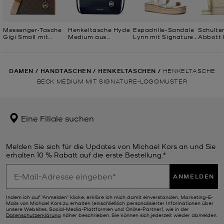
Messenger-Tasche
Henkeltasche Hyde
Espadrille-Sandale
Schulte
Gigi Small mit
Medium aus
Lynn mit Signature-
Abbott 
Signature-
gekrispeltem
Logomuster und
Signatu
Logomuster
Material und
Plateau
Logomu
Signature-
Logostoff
DAMEN
/
HANDTASCHEN
/
HENKELTASCHEN
/
HENKELTASCHE
BECK MEDIUM MIT SIGNATURE-LOGOMUSTER
Eine Filiale suchen
Melden Sie sich für die Updates von Michael Kors an und Sie
erhalten 10 % Rabatt auf die erste Bestellung.*
ANMELDEN
Indem ich auf "Anmelden" klicke, erkläre ich mich damit einverstanden, Marketing-E-
Mails von Michael Kors zu erhalten (einschließlich personalisierter Informationen über
unsere Websites, Social-Media-Plattformen und Online-Partner), wie in der
Datenschutzerklärung
näher beschrieben. Sie können sich jederzeit wieder abmelden.