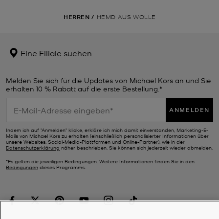
HERREN
/
HEMD AUS WOLLE
Eine Filiale suchen
Melden Sie sich für die Updates von Michael Kors an und Sie
erhalten 10 % Rabatt auf die erste Bestellung.*
ANMELDEN
Indem ich auf "Anmelden" klicke, erkläre ich mich damit einverstanden, Marketing-E-
Mails von Michael Kors zu erhalten (einschließlich personalisierter Informationen über
unsere Websites, Social-Media-Plattformen und Online-Partner), wie in der
Datenschutzerklärung
näher beschrieben. Sie können sich jederzeit wieder abmelden.
*Es gelten die jeweiligen Bedingungen. Weitere Informationen finden Sie in den
Bedingungen
dieses Programms.