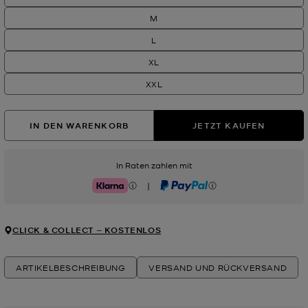
M
L
XL
XXL
IN DEN WARENKORB
JETZT KAUFEN
In Raten zahlen mit
|
Klarna
PayPal
CLICK & COLLECT ‒ KOSTENLOS
ARTIKELBESCHREIBUNG
VERSAND UND RÜCKVERSAND