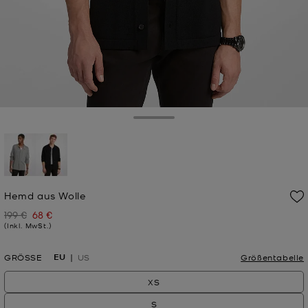
Toggle Drawer
ausgewählt
Hemd aus Wolle
199 €
68 €
Zuvor
Jetzt
(Inkl. MwSt.)
EU
GRÖSSE
US
Größentabelle
XS
S