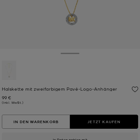
Toggle Drawer
ausgewählt
Halskette mit zweifarbigem Pavé-Logo-Anhänger
99 €
Jetzt
(Inkl. MwSt.)
IN DEN WARENKORB
JETZT KAUFEN
In Raten zahlen mit