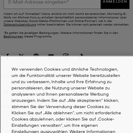
ANMELDEN
Indem ich auf "Anmelden" klicke, erkläre ich mich damit einverstanden, Marketing-E-
Mails von Michael Kors zu erhalten (einschließlich personalisierter Informationen über
unsere Websites, Social-Media-Plattformen und Online-Partner), wie in der
Datenschutzerklärung
näher beschrieben. Sie können sich jederzeit wieder abmelden.
*Es gelten die jeweiligen Bedingungen. Weitere Informationen finden Sie in den
Bedingungen
dieses Programms.
Wir verwenden Cookies und ähnliche Technologien,
um die Funktionalität unserer Website bereitzustellen
KUNDENDIENST
und zu verbessern, Inhalte und Ihre Erfahrung zu
personalisieren, die Nutzung unserer Website zu
MEIN KONTO
analysieren und Ihnen personalisierte Werbung
anzuzeigen. Indem Sie auf „Alle akzeptieren“ klicken,
stimmen Sie der Verwendung dieser Cookies zu.
UNTERNEHMEN
Klicken Sie auf „Alle ablehnen“, um nicht erforderliche
Cookies abzulehnen, oder klicken Sie auf „Cookie-
Einstellungen verwalten“, um Ihre eigenen
©
2026
Michael Kors
Einstellungen auszuwählen. Weitere Informationen