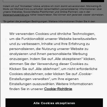
Indem ich auf "Anmelden" klicke, erkläre ich mich damit einverstanden, Marketing-E-
Mails von Michael Kors zu erhalten (einschließlich personalisierter Informationen über
unsere Websites, Social-Media-Plattformen und Online-Partner), wie in der
Datenschutzerklärung
näher beschrieben. Sie können sich jederzeit wieder abmelden.
*Es gelten die jeweiligen Bedingungen. Weitere Informationen finden Sie in den
Bedingungen
dieses Programms.
Wir verwenden Cookies und ähnliche Technologien,
um die Funktionalität unserer Website bereitzustellen
und zu verbessern, Inhalte und Ihre Erfahrung zu
personalisieren, die Nutzung unserer Website zu
analysieren und Ihnen personalisierte Werbung
KUNDENDIENST
anzuzeigen. Indem Sie auf „Alle akzeptieren“ klicken,
stimmen Sie der Verwendung dieser Cookies zu.
Klicken Sie auf „Alle ablehnen“, um nicht erforderliche
MEIN KONTO
Cookies abzulehnen, oder klicken Sie auf „Cookie-
Einstellungen verwalten“, um Ihre eigenen
UNTERNEHMEN
Einstellungen auszuwählen. Weitere Informationen
finden Sie in unserer
Cookie-Richtlinie
.
©
2026
Michael Kors
Alle Cookies akzeptieren
Datenschutzrichtlinie