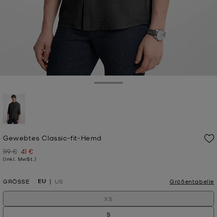
Toggle Drawer
ausgewählt
Gewebtes Classic-fit-Hemd
119 €
41 €
Zuvor
Jetzt
(Inkl. MwSt.)
EU
GRÖSSE
US
Größentabelle
XS
S