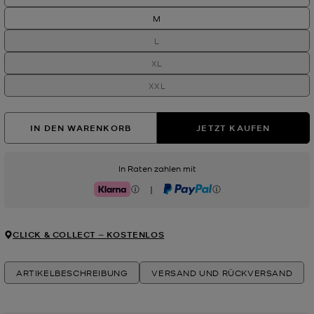
M
L
XL
XXL
IN DEN WARENKORB
JETZT KAUFEN
In Raten zahlen mit
|
Klarna
PayPal
CLICK & COLLECT ‒ KOSTENLOS
ARTIKELBESCHREIBUNG
VERSAND UND RÜCKVERSAND