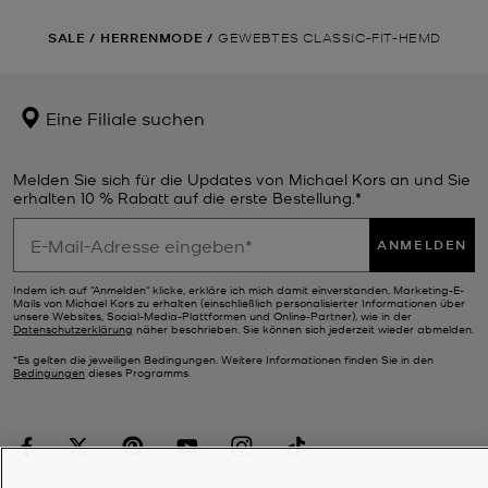
SALE
/
HERRENMODE
/
GEWEBTES CLASSIC-FIT-HEMD
Eine Filiale suchen
Melden Sie sich für die Updates von Michael Kors an und Sie
erhalten 10 % Rabatt auf die erste Bestellung.*
ANMELDEN
Indem ich auf "Anmelden" klicke, erkläre ich mich damit einverstanden, Marketing-E-
Mails von Michael Kors zu erhalten (einschließlich personalisierter Informationen über
unsere Websites, Social-Media-Plattformen und Online-Partner), wie in der
Datenschutzerklärung
näher beschrieben. Sie können sich jederzeit wieder abmelden.
*Es gelten die jeweiligen Bedingungen. Weitere Informationen finden Sie in den
Bedingungen
dieses Programms.