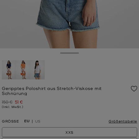
Toggle Drawer
ausgewählt
Geripptes Poloshirt aus Stretch-Viskose mit
Schnürung
150 €
51 €
Zuvor
Jetzt
(Inkl. MwSt.)
EU
GRÖSSE
US
Größentabelle
XXS