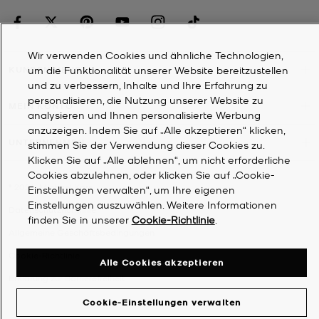
Wir verwenden Cookies und ähnliche Technologien,
um die Funktionalität unserer Website bereitzustellen
KUNDENDIENST
und zu verbessern, Inhalte und Ihre Erfahrung zu
personalisieren, die Nutzung unserer Website zu
MEIN KONTO
analysieren und Ihnen personalisierte Werbung
anzuzeigen. Indem Sie auf „Alle akzeptieren“ klicken,
UNTERNEHMEN
stimmen Sie der Verwendung dieser Cookies zu.
Klicken Sie auf „Alle ablehnen“, um nicht erforderliche
Cookies abzulehnen, oder klicken Sie auf „Cookie-
©
2026
Michael Kors
Einstellungen verwalten“, um Ihre eigenen
Einstellungen auszuwählen. Weitere Informationen
Datenschutzrichtlinie
finden Sie in unserer
Cookie-Richtlinie
.
Allgemeine Geschäftsbedingungen
Cookie-Richtlinie
Alle Cookies akzeptieren
Erklärung zur Barrierefreiheit
Cookie-Einstellungen verwalten