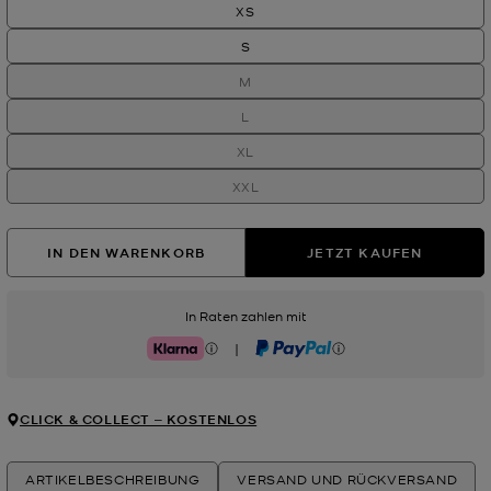
XS
S
M
L
XL
XXL
IN DEN WARENKORB
JETZT KAUFEN
In Raten zahlen mit
|
Klarna
PayPal
CLICK & COLLECT ‒ KOSTENLOS
ARTIKELBESCHREIBUNG
VERSAND UND RÜCKVERSAND