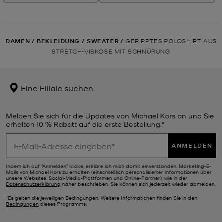
DAMEN
/
BEKLEIDUNG
/
SWEATER
/
GERIPPTES POLOSHIRT AUS
STRETCH-VISKOSE MIT SCHNÜRUNG
Eine Filiale suchen
Melden Sie sich für die Updates von Michael Kors an und Sie
erhalten 10 % Rabatt auf die erste Bestellung.*
ANMELDEN
Indem ich auf "Anmelden" klicke, erkläre ich mich damit einverstanden, Marketing-E-
Mails von Michael Kors zu erhalten (einschließlich personalisierter Informationen über
unsere Websites, Social-Media-Plattformen und Online-Partner), wie in der
Datenschutzerklärung
näher beschrieben. Sie können sich jederzeit wieder abmelden.
*Es gelten die jeweiligen Bedingungen. Weitere Informationen finden Sie in den
Bedingungen
dieses Programms.