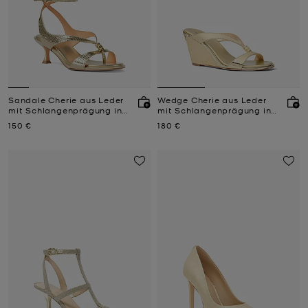
Sandale Cherie aus Leder
Wedge Cherie aus Leder
mit Schlangenprägung in
mit Schlangenprägung in
Metallic-Optik
Metallic-Optik
Jetzt
Jetzt
150 €
180 €