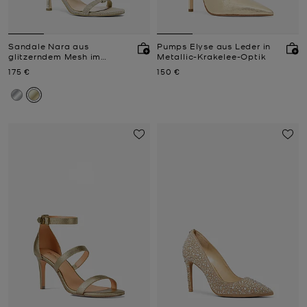
Sandale Nara aus
Pumps Elyse aus Leder in
glitzerndem Mesh im
Metallic-Krakelee-Optik
Kettendesign
Jetzt
Jetzt
175 €
150 €