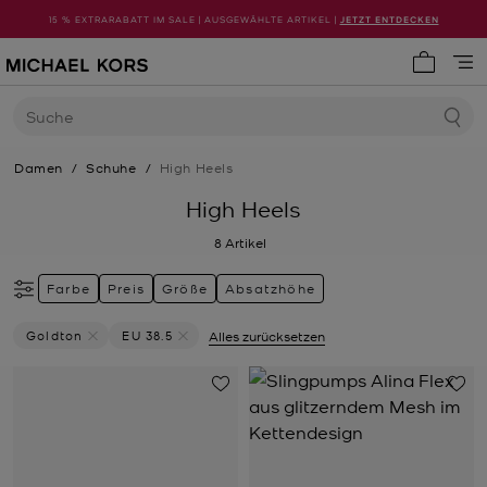
15 % EXTRARABATT IM SALE | AUSGEWÄHLTE ARTIKEL |
JETZT ENTDECKEN
0 Artike
Suche
Damen
/
Schuhe
/
High Heels
High Heels
8
Artikel
Farbe
Preis
Größe
Absatzhöhe
Goldton
EU 38.5
Alles zurücksetzen
Filter Derzeit Gefiltert Nach Farbe: Goldton Entfernen
Filter Derzeit gefiltert nach Größe: EU 38.5 entf