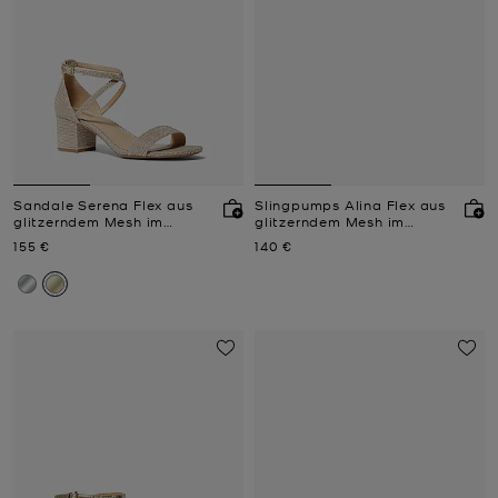
Sandale Serena Flex aus
Slingpumps Alina Flex aus
glitzerndem Mesh im
glitzerndem Mesh im
Kettendesign
Kettendesign
Jetzt
Jetzt
155 €
140 €