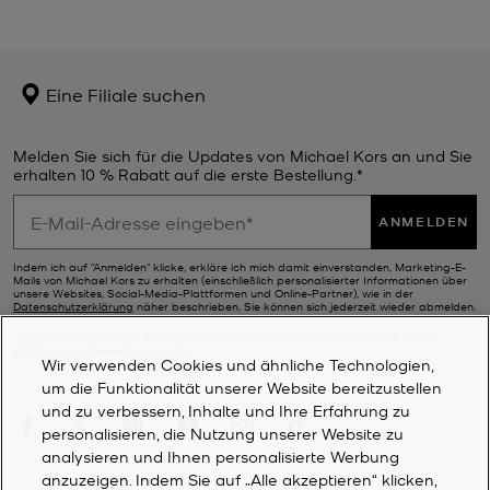
Eine Filiale suchen
Melden Sie sich für die Updates von Michael Kors an und Sie
erhalten 10 % Rabatt auf die erste Bestellung.*
ANMELDEN
Indem ich auf "Anmelden" klicke, erkläre ich mich damit einverstanden, Marketing-E-
Mails von Michael Kors zu erhalten (einschließlich personalisierter Informationen über
unsere Websites, Social-Media-Plattformen und Online-Partner), wie in der
Datenschutzerklärung
näher beschrieben. Sie können sich jederzeit wieder abmelden.
*Es gelten die jeweiligen Bedingungen. Weitere Informationen finden Sie in den
Bedingungen
dieses Programms.
Wir verwenden Cookies und ähnliche Technologien,
um die Funktionalität unserer Website bereitzustellen
und zu verbessern, Inhalte und Ihre Erfahrung zu
personalisieren, die Nutzung unserer Website zu
analysieren und Ihnen personalisierte Werbung
anzuzeigen. Indem Sie auf „Alle akzeptieren“ klicken,