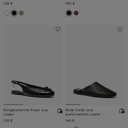
Jetzt
Jetzt
135 €
150 €
Slingballerina Piper aus
Mule Cady aus
Leder
perforiertem Leder
Jetzt
Jetzt
125 €
165 €