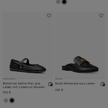
Ballerina Nellie Flex aus
Mule Mckenzie aus Leder
Leder mit Lasercut-Muster
Jetzt
150 €
Jetzt
150 €