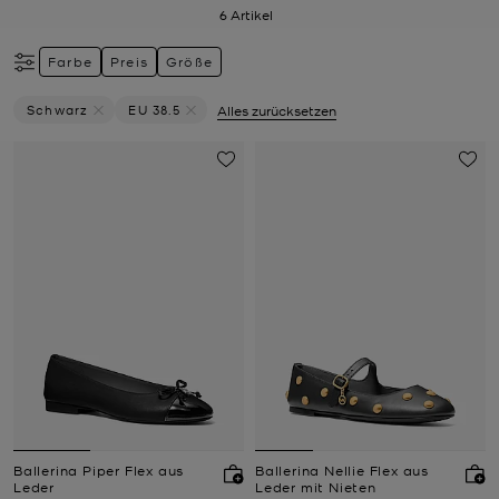
6
Artikel
Farbe
Preis
Größe
Schwarz
EU 38.5
Alles zurücksetzen
Filter Derzeit Gefiltert Nach Farbe: Schwarz Entfernen
Filter Derzeit gefiltert nach Größe: EU 38.5 entf
Ballerina Piper Flex aus
Ballerina Nellie Flex aus
Leder
Leder mit Nieten