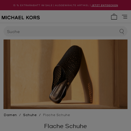
15 % EXTRARABATT IM SALE | AUSGEWÄHLTE ARTIKEL |
JETZT ENTDECKEN
0 Artike
Suche
Damen
/
Schuhe
/
Flache Schuhe
Flache Schuhe