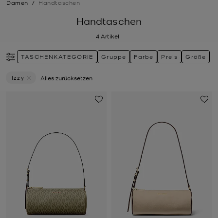
Damen
/
Handtaschen
Handtaschen
4
Artikel
TASCHENKATEGORIE
Gruppe
Farbe
Preis
Größe
Izzy
Alles zurücksetzen
Filter Derzeit gefiltert nach Gruppe: Izzy entfernen