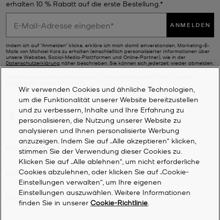
Henkeltaschen
und geräumigen
Shoppern
– unsere hochwertigen
erhalten 10 % Rabatt auf die erste Bestellung.*
Designs zeichnen sich durch elegante Zierteile und viel Liebe zum
Detail aus. Halten Sie nach den unverkennbaren Initialen MK
ANMELDEN
Ausschau, die sich wie ein roter Faden durch die gesamte
Kollektion ziehen. Dieses Monogramm zeichnete Michael bereits in
Indem ich auf "Anmelden" klicke, erkläre ich mich damit einverstanden, Marketing-E-
Mails von Michael Kors zu erhalten (einschließlich personalisierter Informationen über
der Schule, als er noch davon träumte, ein berühmter
unsere Websites, Social-Media-Plattformen und Online-Partner), wie in der
Modedesigner zu werden. Als Beweis dafür, dass Träume wahr
Datenschutzerklärung
näher beschrieben. Sie können sich jederzeit wieder abmelden.
werden können, ziert es jetzt eine Reihe von Taschen für Damen
*Es gelten die jeweiligen Bedingungen. Weitere Informationen finden Sie in den
sowie edle
Brieftaschen
und andere Accessoires.
Bedingungen
dieses Programms.
Wir verwenden Cookies und ähnliche Technologien,
um die Funktionalität unserer Website bereitzustellen
und zu verbessern, Inhalte und Ihre Erfahrung zu
personalisieren, die Nutzung unserer Website zu
analysieren und Ihnen personalisierte Werbung
anzuzeigen. Indem Sie auf „Alle akzeptieren“ klicken,
KUNDENDIENST
stimmen Sie der Verwendung dieser Cookies zu.
Klicken Sie auf „Alle ablehnen“, um nicht erforderliche
Cookies abzulehnen, oder klicken Sie auf „Cookie-
MEIN KONTO
Einstellungen verwalten“, um Ihre eigenen
Einstellungen auszuwählen. Weitere Informationen
UNTERNEHMEN
finden Sie in unserer
Cookie-Richtlinie
.