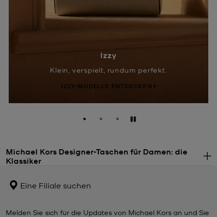
Izzy
Klein, verspielt, rundum perfekt.
IZZY-MODELLE ENTDECKEN
Anhalten
Michael Kors Designer-Taschen für Damen: die
Klassiker
.
Michael Kors Taschen bilden das Herzstück unserer Marke. In
unserer Kollektion an edlen Designer-Taschen aus geschmeidigem
Eine Filiale suchen
Leder, sinnlichem Wildleder und weiteren ausdrucksstarken
Materialien warten zeitlose Runway-Trends darauf, entdeckt zu
werden. Von
Umhängetaschen
und
Clutches
bis hin zu
Melden Sie sich für die Updates von Michael Kors an und Sie