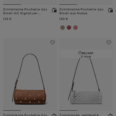
Zylindrische Pochette Izzy
Zylindrische Pochette Izzy
Small mit Signature-
Small aus Nubuk
Logomuster
Jetzt
Jetzt
125 €
150 €
BELIEBT.
21 Käufe
Zylindrische Pochette Izzy
Zylindrische, gehäkelte