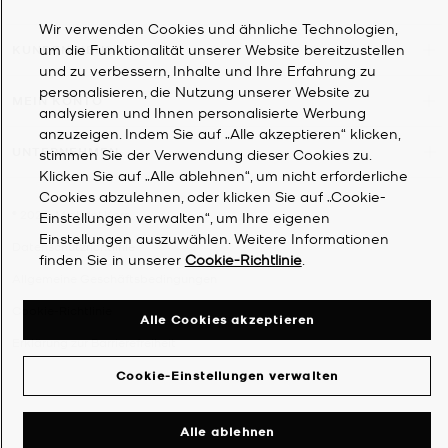
Wir verwenden Cookies und ähnliche Technologien,
um die Funktionalität unserer Website bereitzustellen
KUNDENDIENST
und zu verbessern, Inhalte und Ihre Erfahrung zu
personalisieren, die Nutzung unserer Website zu
MEIN KONTO
analysieren und Ihnen personalisierte Werbung
anzuzeigen. Indem Sie auf „Alle akzeptieren“ klicken,
UNTERNEHMEN
stimmen Sie der Verwendung dieser Cookies zu.
Klicken Sie auf „Alle ablehnen“, um nicht erforderliche
Cookies abzulehnen, oder klicken Sie auf „Cookie-
©
2026
Michael Kors
Einstellungen verwalten“, um Ihre eigenen
Einstellungen auszuwählen. Weitere Informationen
Datenschutzrichtlinie
finden Sie in unserer
Cookie-Richtlinie
.
Allgemeine Geschäftsbedingungen
Cookie-Richtlinie
Alle Cookies akzeptieren
Erklärung zur Barrierefreiheit
Cookie-Einstellungen verwalten
Alle ablehnen